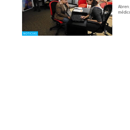
Abren 
médic
NOTICIAS