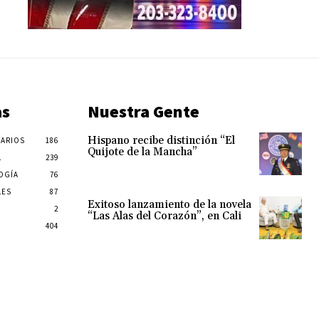
as
Nuestra Gente
Hispano recibe distinción “El
ARIOS
186
Quijote de la Mancha”
L
239
OGÍA
76
LES
87
Exitoso lanzamiento de la novela
2
“Las Alas del Corazón”, en Cali
404