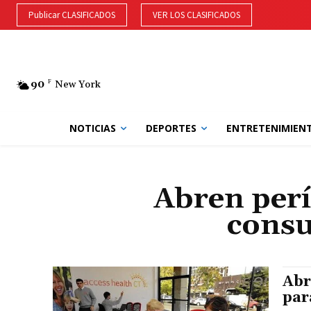
Publicar CLASIFICADOS
VER LOS CLASIFICADOS
90
F
New York
NOTICIAS
DEPORTES
ENTRETENIMIEN
Abren perí
consu
Abr
par