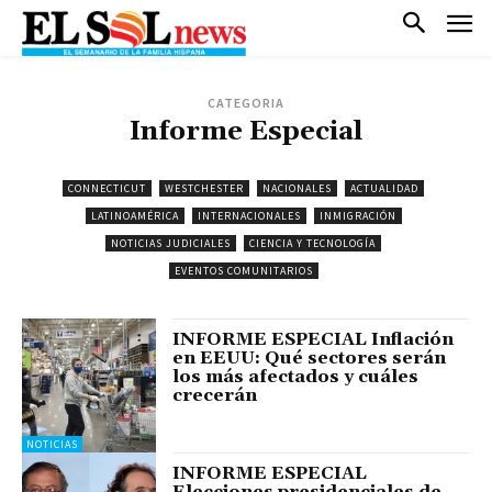
CATEGORIA
Informe Especial
CONNECTICUT
WESTCHESTER
NACIONALES
ACTUALIDAD
LATINOAMÉRICA
INTERNACIONALES
INMIGRACIÓN
NOTICIAS JUDICIALES
CIENCIA Y TECNOLOGÍA
EVENTOS COMUNITARIOS
INFORME ESPECIAL Inflación
en EEUU: Qué sectores serán
los más afectados y cuáles
crecerán
NOTICIAS
INFORME ESPECIAL