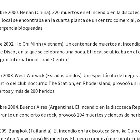
bre 2000. Henan (China). 320 muertos en el incendio en la discotec
 local se encontraba en la cuarta planta de un centro comercial, c
ergencia bloqueadas.
re 2002. Ho Chi Minh (Vietnam). Un centenar de muertos al incendia
ue Disco’, en la que se celebraba una boda. El local se ubicaba en el
igon International Trade Center’.
ro 2003. West Warwick (Estados Unidos). Un espectáculo de fuegos
entro del club nocturno The Station, en Rhode Island, provocó un 
rtos y más de 200 heridos.
bre 2004. Buenos Aires (Argentina). El incendio en la discoteca Re
ante un concierto de rock, provocó 194 muertes y cientos de heri
009. Bangkok (Tailandia). El incendio en la discoteca Santika Club 
 de Año Nuevo causó 66 muertos. El fuego comenzó por pirotecni