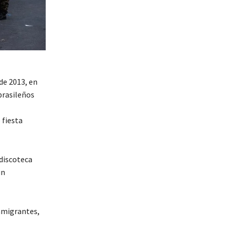
de 2013, en
brasileños
 fiesta
 discoteca
un
inmigrantes,