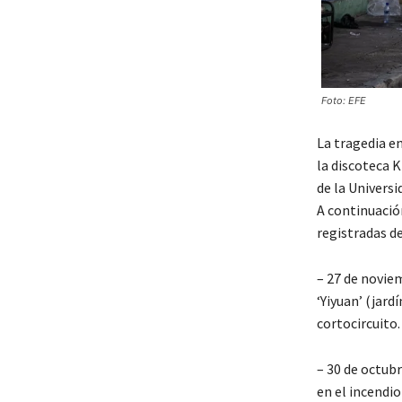
Foto: EFE
C
La tragedia en
a
la discoteca K
t
de la Universi
e
A continuación
g
registradas de
o
r
– 27 de noviem
í
‘Yiyuan’ (jard
a
cortocircuito.
– 30 de octub
en el incendio