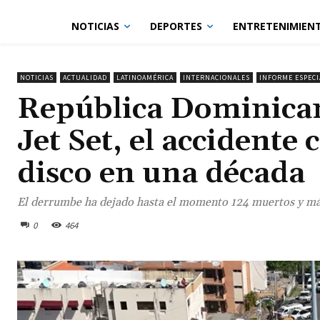
NOTICIAS
DEPORTES
ENTRETENIMIEN
NOTICIAS
ACTUALIDAD
LATINOAMÉRICA
INTERNACIONALES
INFORME ESPECI
República Dominican
Jet Set, el accident
disco en una década
El derrumbe ha dejado hasta el momento 124 muertos y má
0
464