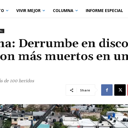
TO
VIVIR MEJOR
COLUMNA
INFORME ESPECIAL
AL
a: Derrumbe en disco
e con más muertos en u
s de 100 heridos
Share