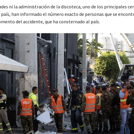
ades ni la administración de la discoteca, uno de los principales ce
 país, han informado el número exacto de personas que se encont
omento del accidente, que ha consternado al país.