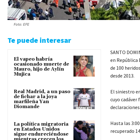
Foto: EFE
Te puede interesar
SANTO DOMINGO
El vapeo habría
en República 
ocasionado muerte de
de 100 heridos
Mauro, hijo de Aylín
Mujica
desde 2013.
El siniestro 
Real Madrid, a un paso
de fichar a la joya
cuyo cadáver 
marfileña Yan
Diomande
declaraciones
Hasta las 3:0
La política migratoria
en Estados Unidos
recuperado 14
sigue endureciéndose
mientras crecen los