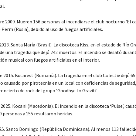
al.
re 2009. Mueren 156 personas al incendiarse el club nocturno ‘El ca
e Perm (Rusia), debido al uso de fuegos artificiales.
2013. Santa María (Brasil). La discoteca Kiss, en el estado de Río Gr
 de una tragedia que dejó 242 muertos. El incendio se desató duran
ón musical con fuegos artificiales en el interior.
e 2015. Bucarest (Rumanía). La tragedia en el club Colectiv dejó 6
o causado por pirotecnia en un local con deficiencias de seguridad
oncierto de rock del grupo ‘Goodbye to Graviti’.
2025. Kocani (Macedonia). El incendio en la discoteca ‘Pulse’, caus
9 personas y 155 resultaron heridas.
2025. Santo Domingo (República Dominicana). Al menos 113 fallecid