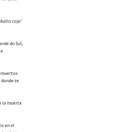
ballo cojo’
ande do Sul,
te
5 muertos
, donde se
ó la muerte
os en el