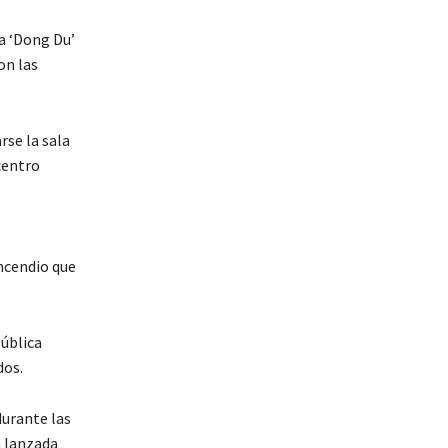
a ‘Dong Du’
on las
rse la sala
 centro
incendio que
pública
dos.
durante las
a lanzada