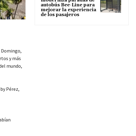
moderniza paradas de
autobús Bee-Line para
mejorar la experiencia
de los pasajeros
o Domingo,
rtos y más
 del mundo,
bby Pérez,
habían