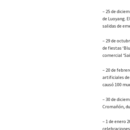
– 25 de diciem
de Luoyang. El
salidas de em
– 29 de octub
de fiestas ‘Bl
comercial ‘Sa
– 20 de febre
artificiales d
causó 100 mue
– 30 de diciem
Cromañón, dur
– 1 de enero 2
celebraciones