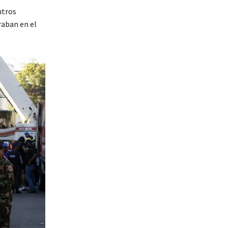
ntros
raban en el