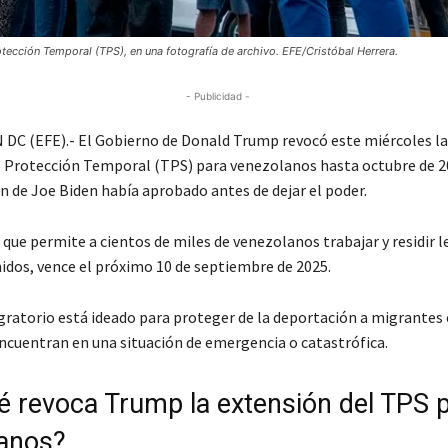
ección Temporal (TPS), en una fotografía de archivo. EFE/Cristóbal Herrera.
- Publicidad -
 (EFE).- El Gobierno de Donald Trump revocó este miércoles la
e Protección Temporal (TPS) para venezolanos hasta octubre de 2
n de Joe Biden había aprobado antes de dejar el poder.
, que permite a cientos de miles de venezolanos trabajar y residir
idos, vence el próximo 10 de septiembre de 2025.
igratorio está ideado para proteger de la deportación a migrantes 
encuentran en una situación de emergencia o catastrófica.
é revoca Trump la extensión del TPS 
anos?