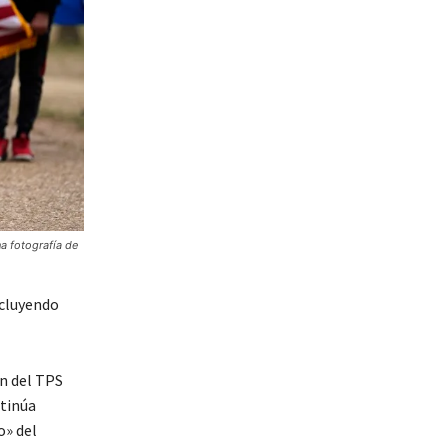
a fotografía de
ncluyendo
ón del TPS
ntinúa
o» del