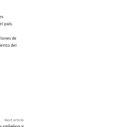
es
l país.
llones de
iento del
Next article
 crónico y