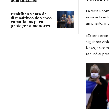
humanitarios
La recién nom
Prohíben venta de
revocar la ex
dispositivos de vapeo
camuflados para
ampliarlo, in
proteger a menores
«Extendieron 
siguieran viol
News, en come
replicó el pr