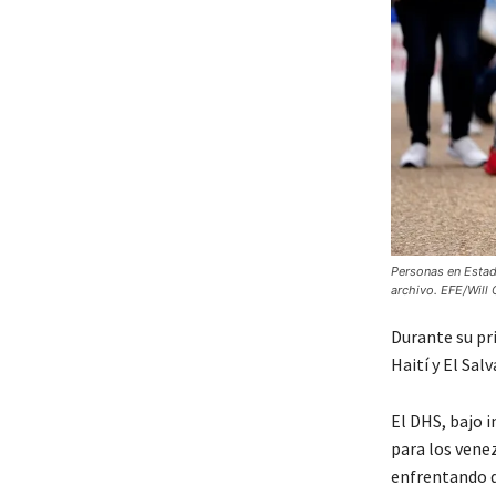
Personas en Estad
archivo. EFE/Will 
Durante su pr
Haití y El Sal
El DHS, bajo i
para los vene
enfrentando d