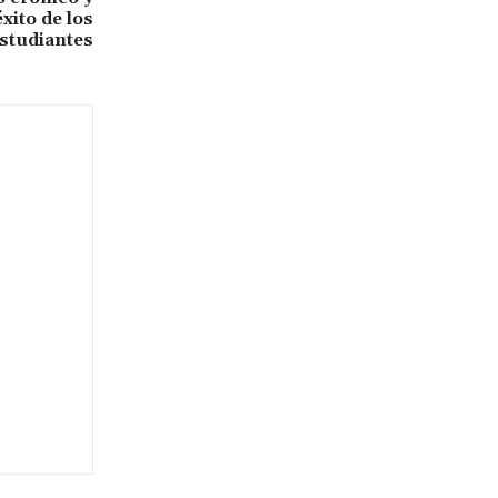
xito de los
studiantes