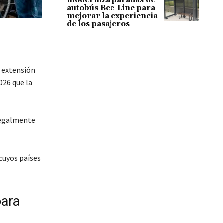
moderniza paradas de
autobús Bee-Line para
mejorar la experiencia
de los pasajeros
 extensión
026 que la
 legalmente
cuyos países
para