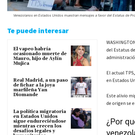
Venezolanos en Estados Unidos muestran mensajes a favor del Estatus de Prot
Te puede interesar
WASHINGTON DC
El vapeo habría
del Estatus d
ocasionado muerte de
administració
Mauro, hijo de Aylín
Mujica
El actual TPS
en Estados Un
Real Madrid, a un paso
de fichar a la joya
marfileña Yan
Diomande
Este alivio m
de origen se 
La política migratoria
en Estados Unidos
¿Por qu
sigue endureciéndose
mientras crecen los
desafíos legales y
venezol