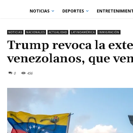
NOTICIAS
DEPORTES
ENTRETENIMIEN
NOTICIAS
NACIONALES
ACTUALIDAD
LATINOAMÉRICA
INMIGRACIÓN
Trump revoca la exte
venezolanos, que ve
0
456