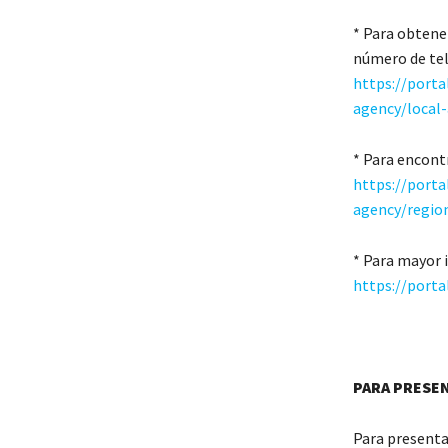
* Para obtener
número de tel
https://port
agency/local-
* Para encontr
https://port
agency/region
* Para mayor 
https://porta
PARA PRESE
Para presenta