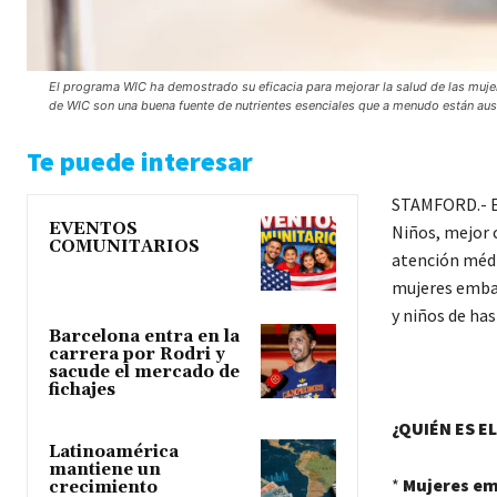
El programa WIC ha demostrado su eficacia para mejorar la salud de las muje
de WIC son una buena fuente de nutrientes esenciales que a menudo están ause
Te puede interesar
STAMFORD.- El
EVENTOS
Niños, mejor 
COMUNITARIOS
atención médi
mujeres embar
y niños de has
Barcelona entra en la
carrera por Rodri y
sacude el mercado de
fichajes
¿
QUIÉN ES E
Latinoamérica
mantiene un
*
Mujeres e
crecimiento