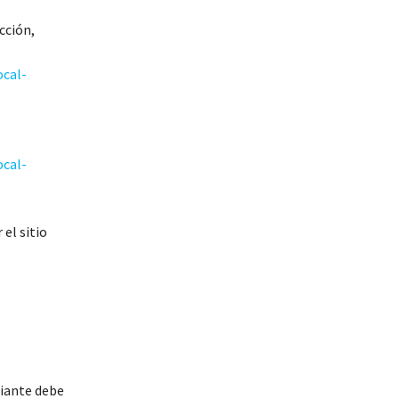
cción,
ocal-
ocal-
el sitio
ciante debe