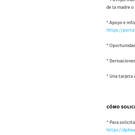
de la madre o l
* Apoyo e inf
https://porta
* Oportunidad
* Derivaciones
* Una tarjeta
CÓMO SOLIC
* Para solicit
https://dphs