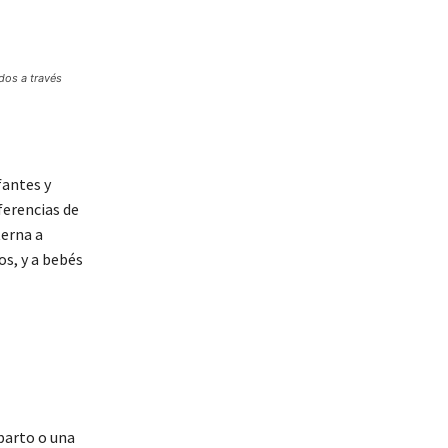
dos a través
fantes y
ferencias de
terna a
s, y a bebés
parto o una