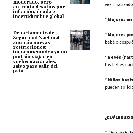
moderado, pero
vez finalizad
enfrenta desafíos por
inflación, deuda e
incertidumbre global
*
Mujeres en
Departamento de
*
Mujeres p
Seguridad Nacional
bebé o despué
anuncia nuevas
restricciones:
indocumentados ya no
*
Bebés
(hast
podrán viajar en
vuelos nacionales,
los bebés nac
salvo para salir del
país
*
Niños hast
pueden solicit
¿
CUÁLES SON
* Tiempo indiv