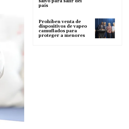
salvo para salir del
país
Prohíben venta de
dispositivos de vapeo
camuflados para
proteger a menores