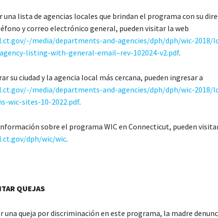
 una lista de agencias locales que brindan el programa con su dire
éfono y correo electrónico general, pueden visitar la web
al.ct.gov/-/media/departments-and-agencies/dph/dph/wic-2018/l
agency-listing-with-general-email–rev-102024-v2.pdf
.
ar su ciudad y la agencia local más cercana, pueden ingresar a
al.ct.gov/-/media/departments-and-agencies/dph/dph/wic-2018/l
s-wic-sites-10-2022.pdf
.
información sobre el programa WIC en Connecticut, pueden visitar 
l.ct.gov/dph/wic/wic
.
NTAR QUEJAS
r una queja por discriminación en este programa, la madre denun