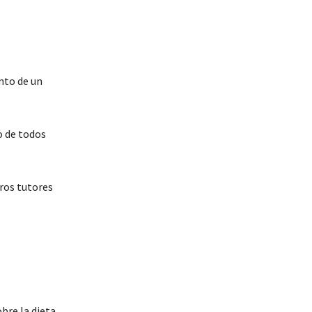
nto de un
o de todos
ros tutores
bre la dieta