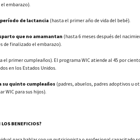
o el embarazo).
 período de lactancia
(hasta el primer año de vida del bebé).
osparto que no amamantan
(hasta 6 meses después del nacimie
s de finalizado el embarazo).
a el primer cumpleaños). El programa WIC atiende al 45 por cient
idos en los Estados Unidos.
a su quinto cumpleaños
(padres, abuelos, padres adoptivos u ot
ar WIC para sus hijos).
 LOS BENEFICIOS?
idual para hablar con un nutricionista o profesional capacitado so