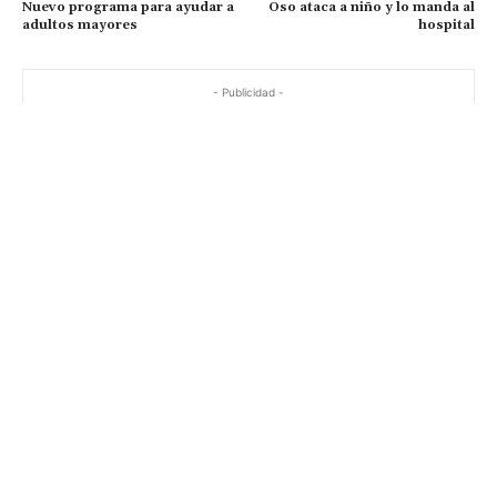
Nuevo programa para ayudar a
Oso ataca a niño y lo manda al
adultos mayores
hospital
- Publicidad -