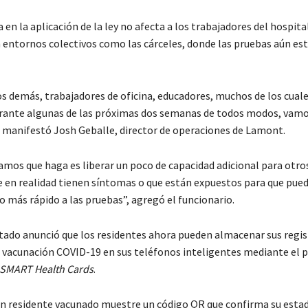
 en la aplicación de la ley no afecta a los trabajadores del hospital
entornos colectivos como las cárceles, donde las pruebas aún es
os demás, trabajadores de oficina, educadores, muchos de los cual
rante algunas de las próximas dos semanas de todos modos, vamo
”, manifestó Josh Geballe, director de operaciones de Lamont.
amos que haga es liberar un poco de capacidad adicional para otro
e en realidad tienen síntomas o que están expuestos para que pue
o más rápido a las pruebas”, agregó el funcionario.
tado anunció que los residentes ahora pueden almacenar sus regis
 vacunación COVID-19 en sus teléfonos inteligentes mediante el
SMART Health Cards
.
n residente vacunado muestre un código QR que confirma su esta