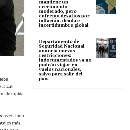
mantiene un
crecimiento
moderado, pero
enfrenta desafíos por
inflación, deuda e
incertidumbre global
Departamento de
Seguridad Nacional
anuncia nuevas
restricciones:
indocumentados ya no
podrán viajar en
vuelos nacionales,
salvo para salir del
ueba
país
ecticut
on de rápida
vadas en todo
atales más,
mado para