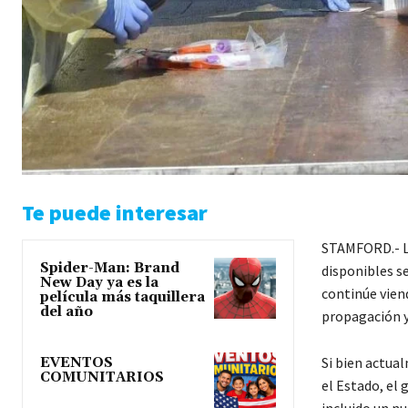
Te puede interesar
STAMFORD.- La
Spider-Man: Brand
disponibles s
New Day ya es la
continúe viend
película más taquillera
del año
propagación y
Si bien actua
EVENTOS
COMUNITARIOS
el Estado, el
incluido un nu