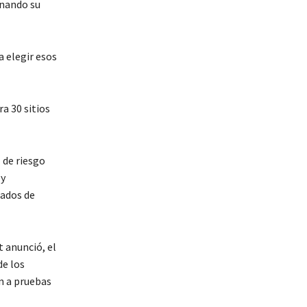
inando su
a elegir esos
a 30 sitios
 de riesgo
 y
iados de
t anunció, el
de los
n a pruebas