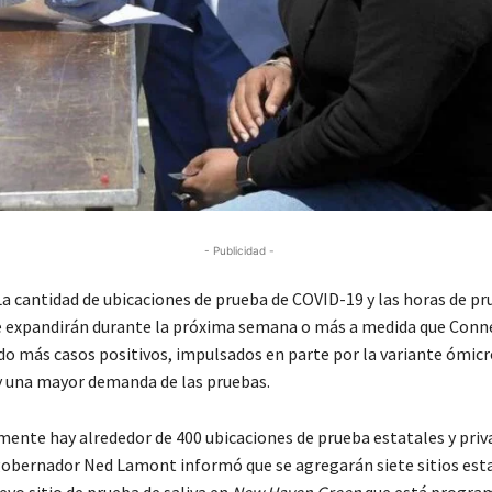
- Publicidad -
 cantidad de ubicaciones de prueba de COVID-19 y las horas de pr
e expandirán durante la próxima semana o más a medida que Conn
o más casos positivos, impulsados ​​en parte por la variante ómicr
 una mayor demanda de las pruebas.
lmente hay alrededor de 400 ubicaciones de prueba estatales y pri
 gobernador Ned Lamont informó que se agregarán siete sitios est
evo sitio de prueba de saliva en
New Haven Green
que está progra