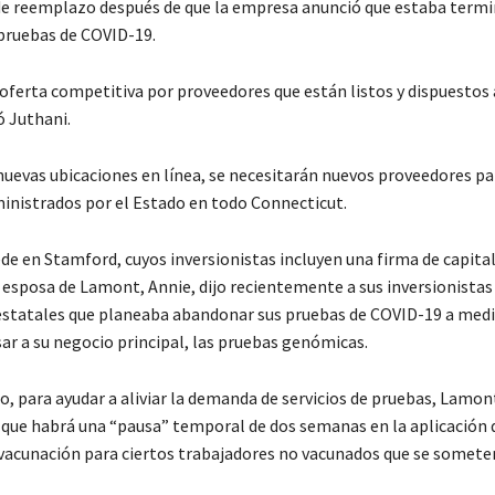
e reemplazo después de que la empresa anunció que estaba term
pruebas de COVID-19.
oferta competitiva por proveedores que están listos y dispuestos 
só Juthani.
nuevas ubicaciones en línea, se necesitarán nuevos proveedores par
inistrados por el Estado en todo Connecticut.
ede en Stamford, cuyos inversionistas incluyen una firma de capital
a esposa de Lamont, Annie, dijo recientemente a sus inversionistas
estatales que planeaba abandonar sus pruebas de COVID-19 a med
ar a su negocio principal, las pruebas genómicas.
, para ayudar a aliviar la demanda de servicios de pruebas, Lamon
 que habrá una “pausa” temporal de dos semanas en la aplicación 
acunación para ciertos trabajadores no vacunados que se somete