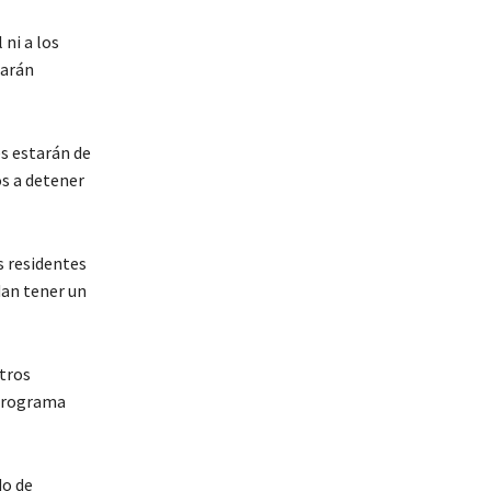
 ni a los
tarán
es estarán de
s a detener
s residentes
dan tener un
tros
 programa
do de