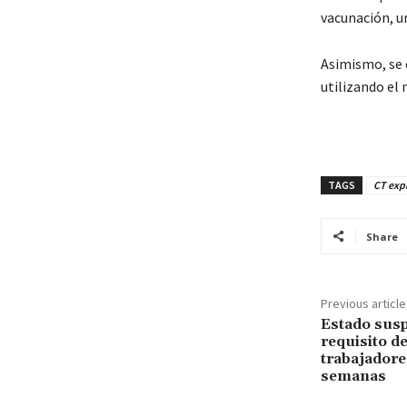
vacunación, un
Asimismo, se 
utilizando el
TAGS
CT expa
Share
Previous article
Estado sus
requisito d
trabajadore
semanas