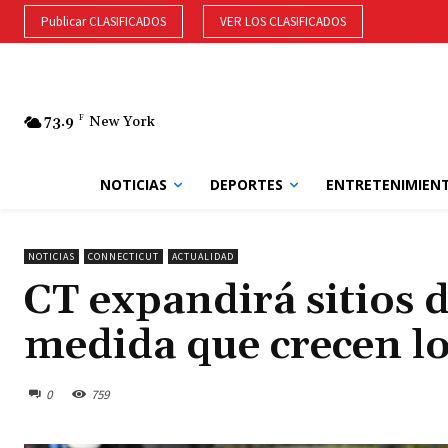
Publicar CLASIFICADOS
VER LOS CLASIFICADOS
73.9
F
New York
NOTICIAS
DEPORTES
ENTRETENIMIEN
NOTICIAS
CONNECTICUT
ACTUALIDAD
CT expandirá sitios 
medida que crecen lo
0
759