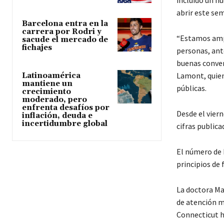
abrir este se
Barcelona entra en la
carrera por Rodri y
“Estamos ampl
sacude el mercado de
fichajes
personas, ant
buenas conver
Lamont, quien
Latinoamérica
mantiene un
públicas.
crecimiento
moderado, pero
enfrenta desafíos por
Desde el viern
inflación, deuda e
incertidumbre global
cifras publica
El número de 
principios de 
La doctora Ma
de atención 
Connecticut h