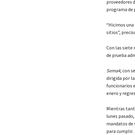
proveedores d
programa de 
“Hicimos una 
sitios”, preci
Con las siete 
de prueba adm
Sema4
, con s
dirigida por l
funcionarios 
enero y regres
Mientras tanto
lunes pasado,
mandatos de v
para cumplir.