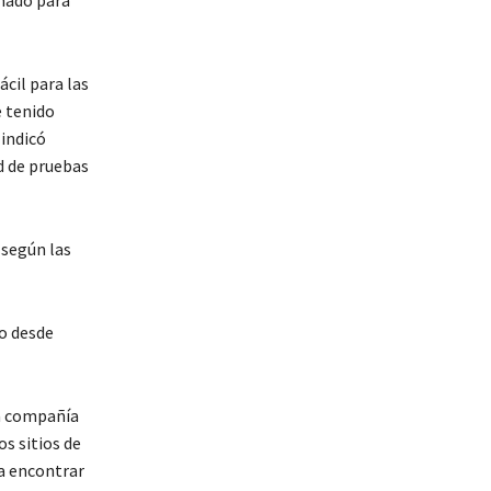
cil para las
e tenido
 indicó
d de pruebas
 según las
o desde
la compañía
s sitios de
ra encontrar