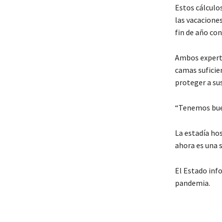
Estos cálculo
las vacaciones
fin de año co
Ambos experto
camas suficie
proteger a sus
“Tenemos buen
La estadía ho
ahora es una 
El Estado info
pandemia.