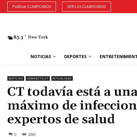
Publicar CLASIFICADOS
VER LOS CLASIFICADOS
85.3
F
New York
NOTICIAS
DEPORTES
ENTRETENIMIEN
NOTICIAS
CONNECTICUT
ACTUALIDAD
CT todavía está a un
máximo de infeccion
expertos de salud
0
1083