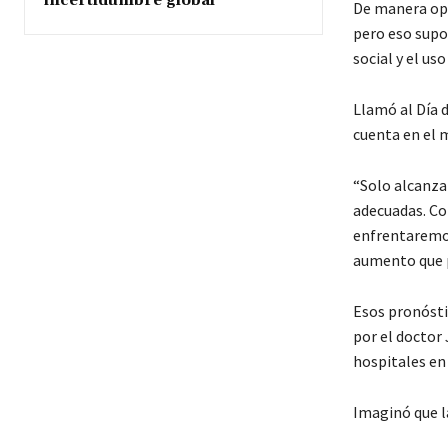
incertidumbre global
De manera opti
pero eso supo
social y el us
Llamó al Día d
cuenta en el 
“Solo alcanza
adecuadas. Co
enfrentaremos
aumento que po
Esos pronósti
por el doctor
hospitales en
Imaginó que l