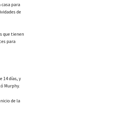
 casa para
ividades de
s que tienen
tes para
 14 días, y
tó Murphy.
nicio de la