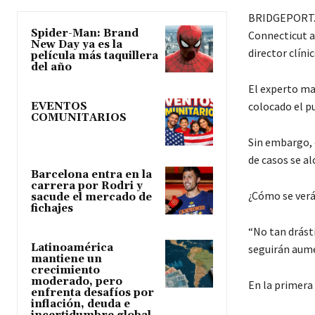
BRIDGEPORT.- 
Spider-Man: Brand
Connecticut a
New Day ya es la
director clíni
película más taquillera
del año
El experto ma
colocado el p
EVENTOS
COMUNITARIOS
Sin embargo, 
de casos se al
Barcelona entra en la
carrera por Rodri y
¿Cómo se verá
sacude el mercado de
fichajes
“No tan drást
Latinoamérica
seguirán aume
mantiene un
crecimiento
moderado, pero
En la primera 
enfrenta desafíos por
inflación, deuda e