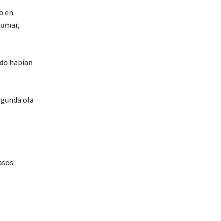
o en
Kumar,
ado habían
egunda ola
asos