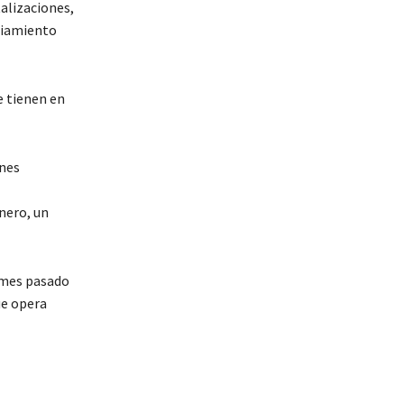
talizaciones,
nciamiento
e tienen en
nes
nero, un
 mes pasado
ue opera