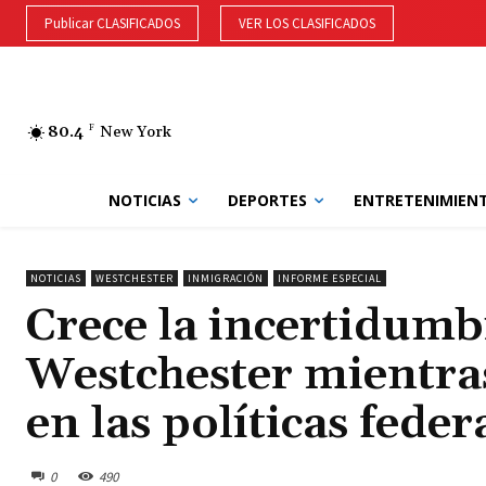
Publicar CLASIFICADOS
VER LOS CLASIFICADOS
80.4
F
New York
NOTICIAS
DEPORTES
ENTRETENIMIEN
NOTICIAS
WESTCHESTER
INMIGRACIÓN
INFORME ESPECIAL
Crece la incertidumb
Westchester mientra
en las políticas feder
0
490