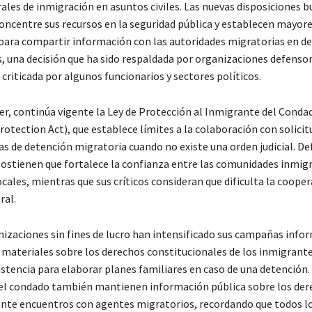
rales de inmigración en asuntos civiles. Las nuevas disposiciones b
concentre sus recursos en la seguridad pública y establecen mayor
 para compartir información con las autoridades migratorias en 
s, una decisión que ha sido respaldada por organizaciones defensor
criticada por algunos funcionarios y sectores políticos.
r, continúa vigente la Ley de Protección al Inmigrante del Conda
otection Act), que establece límites a la colaboración con solicit
as de detención migratoria cuando no existe una orden judicial. D
 sostienen que fortalece la confianza entre las comunidades inmigr
cales, mientras que sus críticos consideran que dificulta la cooper
ral.
nizaciones sin fines de lucro han intensificado sus campañas infor
 materiales sobre los derechos constitucionales de los inmigrante
istencia para elaborar planes familiares en caso de una detención.
el condado también mantienen información pública sobre los dere
nte encuentros con agentes migratorios, recordando que todos l