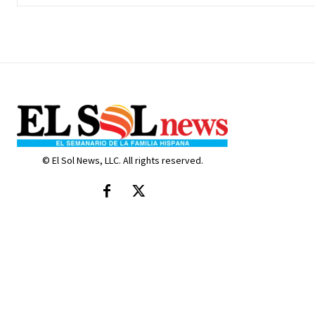
© El Sol News, LLC. All rights reserved.