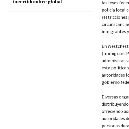
incertidumbre global
las leyes fede
policía local 
restricciones
circunstancia
inmigrantes y 
En Westcheste
(Immigrant Pr
administrativ
esta política
autoridades lo
gobierno fede
Diversas orga
distribuyendo
ofreciendo as
autoridades d
personas dura