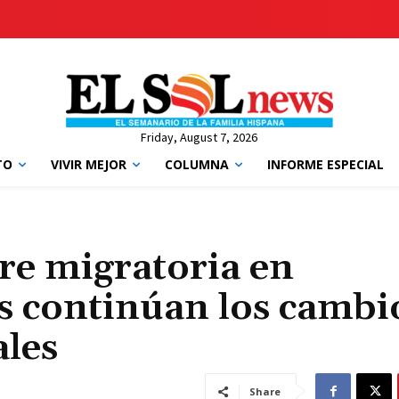
Friday, August 7, 2026
TO
VIVIR MEJOR
COLUMNA
INFORME ESPECIAL
re migratoria en
s continúan los cambi
ales
Share