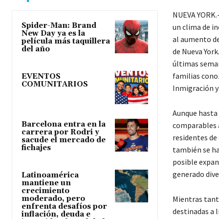
NUEVA YORK.-
Spider-Man: Brand
un clima de i
New Day ya es la
al aumento de 
película más taquillera
del año
de Nueva York
últimas seman
familias cono
EVENTOS
COMUNITARIOS
Inmigración y
Aunque hasta 
Barcelona entra en la
comparables a
carrera por Rodri y
residentes de
sacude el mercado de
fichajes
también se ha
posible expan
generado dive
Latinoamérica
mantiene un
crecimiento
moderado, pero
Mientras tant
enfrenta desafíos por
destinadas a l
inflación, deuda e