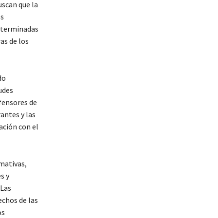
uscan que la
es
determinadas
as de los
do
udes
efensores de
antes y las
ación con el
mativas,
s y
 Las
chos de las
os