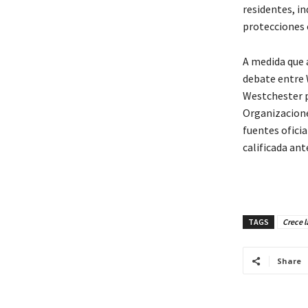
residentes, i
protecciones 
A medida que a
debate entre 
Westchester p
Organizacion
fuentes oficia
calificada an
TAGS
Crece l
Share