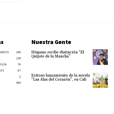
as
Nuestra Gente
Hispano recibe distinción “El
ARIOS
186
Quijote de la Mancha”
L
239
OGÍA
76
LES
87
Exitoso lanzamiento de la novela
2
“Las Alas del Corazón”, en Cali
404