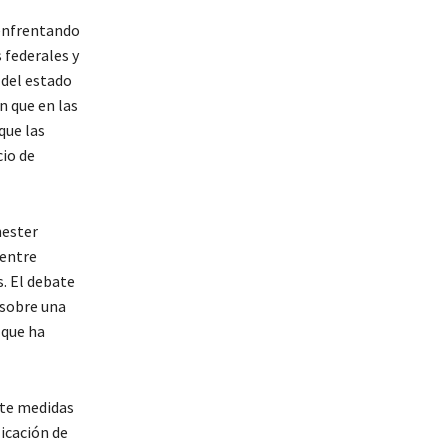
enfrentando
 federales y
 del estado
n que en las
que las
io de
hester
 entre
. El debate
 sobre una
 que ha
nte medidas
licación de