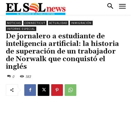
NOTICIAS
CONNECTICUT
ACTUALIDAD
INMIGRACIÓN
INFORME ESPECIAL
De jornalero a estudiante de
inteligencia artificial: la historia
de superación de un trabajador
de Norwalk que conquistó el
inglés
0
583