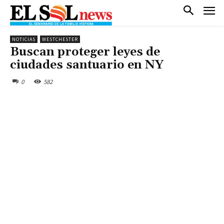
NOTICIAS
WESTCHESTER
Buscan proteger leyes de
ciudades santuario en NY
0
582