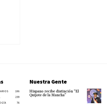
as
Nuestra Gente
Hispano recibe distinción “El
ARIOS
186
Quijote de la Mancha”
L
239
OGÍA
76