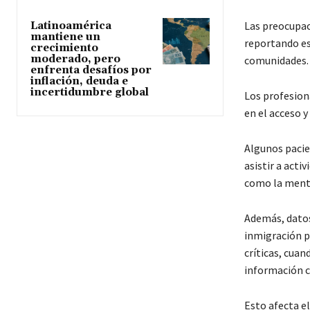
Las preocupac
Latinoamérica
mantiene un
reportando es
crecimiento
moderado, pero
comunidades.
enfrenta desafíos por
inflación, deuda e
incertidumbre global
Los profesion
en el acceso y
Algunos pacie
asistir a acti
como la menta
Además, datos
inmigración p
críticas, cuan
información c
Esto afecta e