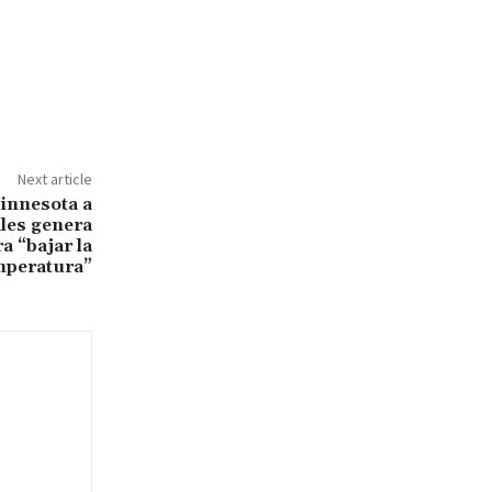
Next article
innesota a
les genera
a “bajar la
mperatura”