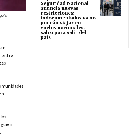
Seguridad Nacional
anuncia nuevas
restricciones:
lguien
indocumentados ya no
podrán viajar en
vuelos nacionales,
salvo para salir del
país
 en
 entre
tes
comunidades
en
 las
lguien
.