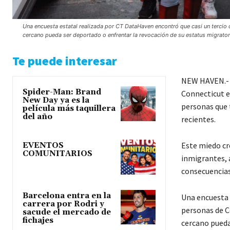
Una encuesta estatal realizada por CT DataHaven encontró que casi un tercio 
cercano pueda ser deportado o enfrentar la revocación de su estatus migrator
Te puede interesar
NEW HAVEN.- L
Spider-Man: Brand
Connecticut e
New Day ya es la
personas que 
película más taquillera
del año
recientes.
Este miedo cr
EVENTOS
COMUNITARIOS
inmigrantes, a
consecuencias
Barcelona entra en la
Una encuesta 
carrera por Rodri y
personas de C
sacude el mercado de
fichajes
cercano pueda