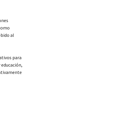
iones
 como
ebido al
ativos para
y educación,
gativamente