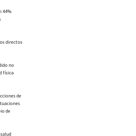
un 44%
s
os directos
dido no
 física
cciones de
ituaciones
io de
 salud