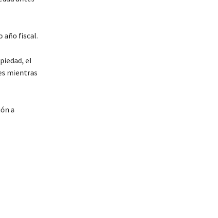
 año fiscal.
piedad, el
tes mientras
ión a