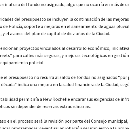
urrir al uso del fondo no asignado, algo que no ocurría en más de u
ridades del presupuesto se incluyen la continuación de las mejoras
de Policía, soporte a mejoras en el saneamiento de aguas pluvial
, y el avance del plan de capital de diez años de la Ciudad.
ncionan proyectos vinculados al desarrollo económico, iniciativ
eets” para calles más seguras, y mejoras tecnológicas en gestión
equipamiento policial.
ue el presupuesto no recurra al saldo de fondos no asignados “por
década” indica una mejora en la salud financiera de la Ciudad, se
tabilidad permitiría a New Rochelle encarar sus exigencias de inf
blicos sin depender de reservas extraordinarias.
aso en el proceso será la revisión por parte del Consejo municipal,
blicas programadas y eventual aprobación del impuesto a la prop