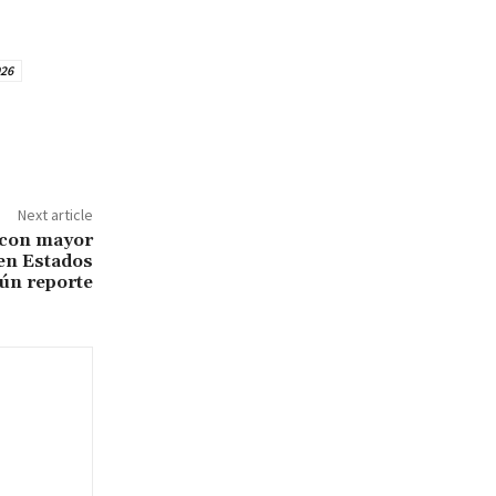
026
Next article
 con mayor
 en Estados
ún reporte