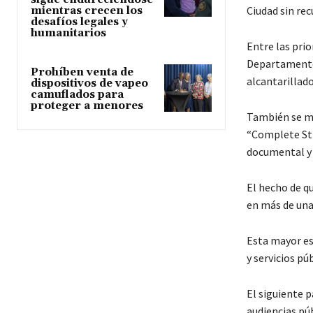
Ciudad sin rec
mientras crecen los
desafíos legales y
humanitarios
Entre las prio
Departamento 
Prohíben venta de
alcantarillado
dispositivos de vapeo
camuflados para
proteger a menores
También se me
“Complete Str
documental y 
El hecho de q
en más de una 
Esta mayor es
y servicios pú
El siguiente p
audiencias pú