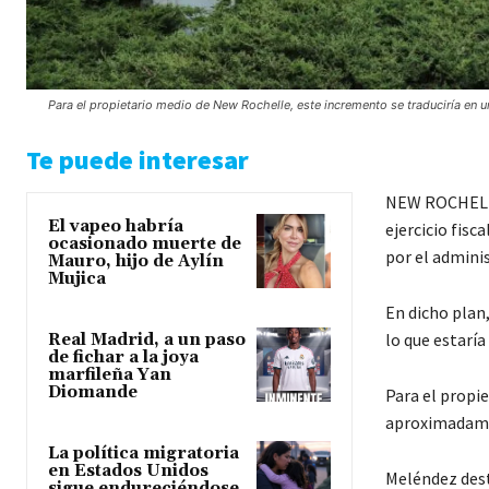
Para el propietario medio de New Rochelle, este incremento se traduciría en 
Te puede interesar
NEW ROCHELLE.
El vapeo habría
ejercicio fisc
ocasionado muerte de
por el admini
Mauro, hijo de Aylín
Mujica
En dicho plan
lo que estaría
Real Madrid, a un paso
de fichar a la joya
marfileña Yan
Diomande
Para el propi
aproximadamen
La política migratoria
en Estados Unidos
Meléndez dest
sigue endureciéndose