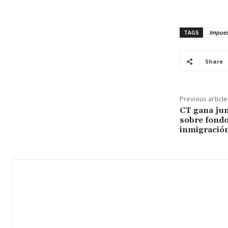
TAGS
Impues
Share
Previous article
CT gana ju
sobre fondos
inmigració