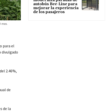
moderniza paradas de
autobús Bee-Line para
mejorar la experiencia
de los pasajeros
l mes.
 para el
o divulgado
del 2.46%,
nual de
s de la