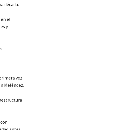
na década.
 en el
es y
as
 primera vez
gún Meléndez.
raestructura
 con
iedad antes