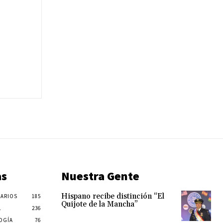
as
Nuestra Gente
Hispano recibe distinción “El
ARIOS
185
Quijote de la Mancha”
L
236
OGÍA
76