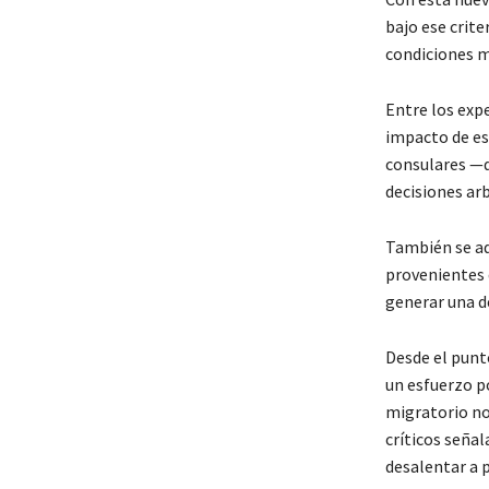
bajo ese crite
condiciones m
Entre los exp
impacto de es
consulares —q
decisiones arb
También se adv
provenientes 
generar una d
Desde el punt
un esfuerzo p
migratorio no
críticos señal
desalentar a 