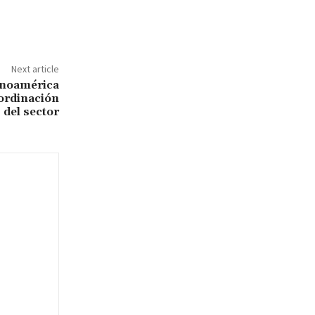
Next article
tinoamérica
oordinación
s del sector