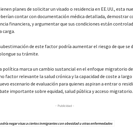
ienen planes de solicitar un visado o residencia en EE.UU., esta nu
eberían contar con documentación médica detallada, demostrar c
encia financiera, y argumentar que sus condiciones están controla
 carga.
subestimación de este factor podría aumentar el riesgo de que se 
rolongue su trámite.
a política marca un cambio sustancial en el enfoque migratorio de 
o factor relevante la salud crónica y la capacidad de coste a largo
uevo escenario de evaluación para quienes aspiran a entrar o residir
bate importante sobre equidad, salud pública y acceso migratorio.
- Publicidad -
dría negar visas a ciertos inmigrantes con obesidad u otras enfermedades