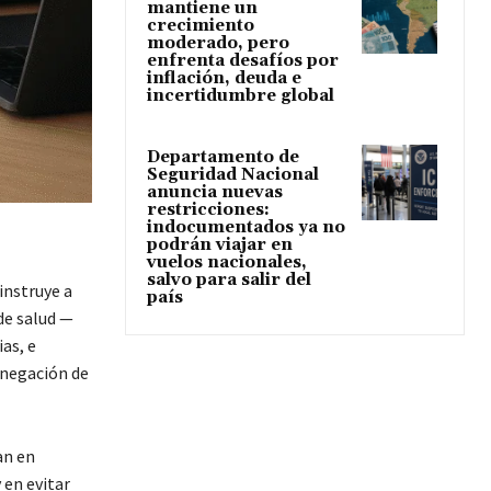
mantiene un
crecimiento
moderado, pero
enfrenta desafíos por
inflación, deuda e
incertidumbre global
Departamento de
Seguridad Nacional
anuncia nuevas
restricciones:
indocumentados ya no
podrán viajar en
vuelos nacionales,
salvo para salir del
instruye a
país
de salud —
as, e
enegación de
an en
 en evitar