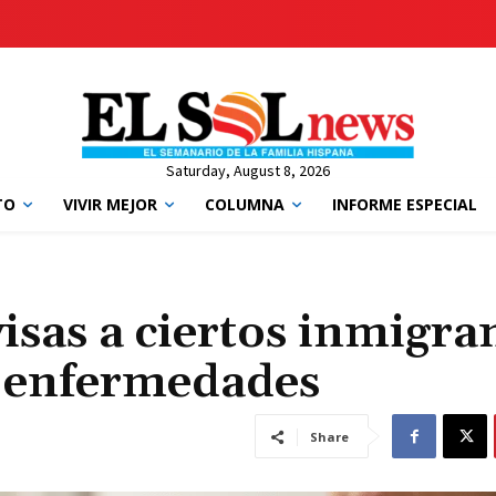
Saturday, August 8, 2026
TO
VIVIR MEJOR
COLUMNA
INFORME ESPECIAL
sas a ciertos inmigra
s enfermedades
Share