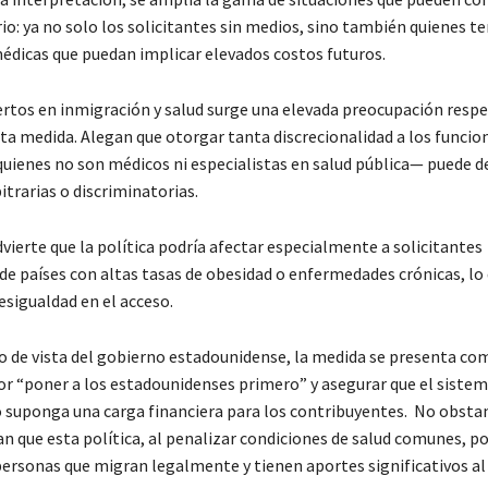
rio: ya no solo los solicitantes sin medios, sino también quienes t
édicas que puedan implicar elevados costos futuros.
ertos en inmigración y salud surge una elevada preocupación respe
ta medida. Alegan que otorgar tanta discrecionalidad a los funcio
uienes no son médicos ni especialistas en salud pública— puede de
itrarias o discriminatorias.
ierte que la política podría afectar especialmente a solicitantes
de países con altas tasas de obesidad o enfermedades crónicas, lo
esigualdad en el acceso.
o de vista del gobierno estadounidense, la medida se presenta co
or “poner a los estadounidenses primero” y asegurar que el siste
 suponga una carga financiera para los contribuyentes. No obstan
an que esta política, al penalizar condiciones de salud comunes, po
personas que migran legalmente y tienen aportes significativos al 