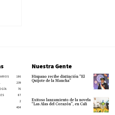
as
Nuestra Gente
Hispano recibe distinción “El
ARIOS
186
Quijote de la Mancha”
L
239
OGÍA
76
LES
87
Exitoso lanzamiento de la novela
2
“Las Alas del Corazón”, en Cali
404