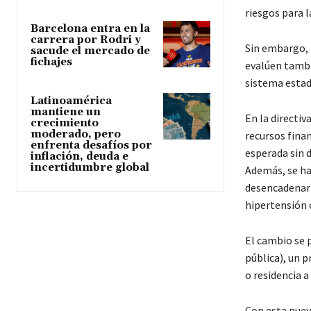
riesgos para l
Barcelona entra en la
carrera por Rodri y
Sin embargo, 
sacude el mercado de
fichajes
evalúen tambié
sistema estad
Latinoamérica
mantiene un
En la directiv
crecimiento
moderado, pero
recursos finan
enfrenta desafíos por
esperada sin d
inflación, deuda e
incertidumbre global
Además, se ha
desencadenar 
hipertensión 
El cambio se 
pública), un 
o residencia 
Con esta nuev