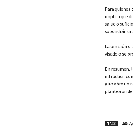
Para quienes t
implica que d
salud o sufici
supondrán una
La omisión o 
visado o se p
En resumen, l
introducir com
giro abre un n
plantea un de
TAGS
EEUU po