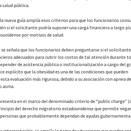
a salud pública.
la nueva guía amplía esos criterios para que los funcionarios cons
n si el solicitante podría suponer una carga financiera a largo pl
ounidense por motivos de salud.
a se señala que los funcionarios deben preguntarse si el solicitant
cieros adecuados para cubrir los costos de tal atención durante to
epender de asistencia pública o institucionalización a cargo del g
ce explícito que la obesidad es una de las condiciones que pueden
esta evaluación más rigurosa, debido a su asociación con apnea de
o asma.
presenta en el marco del denominado criterio de “public charge” (
principio del derecho migratorio estadounidense que permite negar
a personas que probablemente dependan de ayudas gubernamental
a interpretación, se amplía la gama de situaciones que pueden co