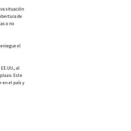
eva situación
obertura de
das o no
deniegue el
EE.UU., al
 plazo. Este
 en el país y