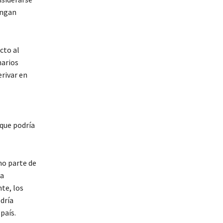
engan
cto al
narios
rivar en
 que podría
mo parte de
ma
te, los
dría
país.