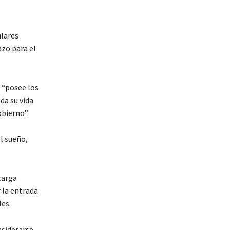
ulares
azo para el
e “posee los
da su vida
obierno”.
l sueño,
carga
 la entrada
es.
nsiderarse