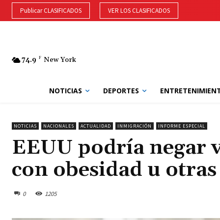
Publicar CLASIFICADOS
VER LOS CLASIFICADOS
74.9
F
New York
NOTICIAS
DEPORTES
ENTRETENIMIEN
NOTICIAS
NACIONALES
ACTUALIDAD
INMIGRACIÓN
INFORME ESPECIAL
EEUU podría negar vi
con obesidad u otra
0
1205