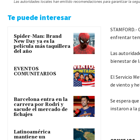
Las autoridades locales han emitido recomendaciones para garantizar la segur
Te puede interesar
STAMFORD.- Co
Spider-Man: Brand
enfrentar tem
New Day ya es la
película más taquillera
del año
Las autoridad
bienestar de 
EVENTOS
COMUNITARIOS
El Servicio M
de viento y he
Barcelona entra en la
Se espera que
carrera por Rodri y
instaron a la
sacude el mercado de
fichajes
Latinoamérica
mantiene un