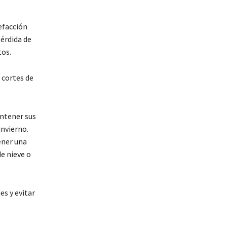
efacción
pérdida de
tos.
 cortes de
ntener sus
nvierno.
ener una
e nieve o
s y evitar