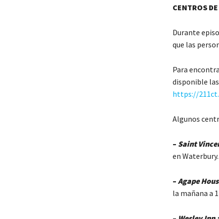
CENTROS DE
Durante episo
que las person
Para encontra
disponible las
https://211ct
Algunos centr
–
Saint Vince
en Waterbury.
–
Agape Hous
la mañana a 1
–
Wesley Inn 