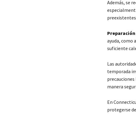
Además, se re
especialmente
preexistentes
Preparación
ayuda, como a
suficiente ca
Las autoridad
temporada inv
precauciones 
manera segura
En Connecticut
protegerse del