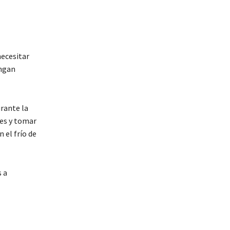
necesitar
engan
rante la
es y tomar
 el frío de
s a