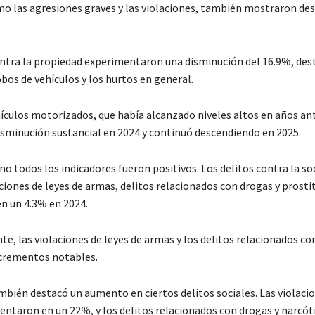
mo las agresiones graves y las violaciones, también mostraron de
ontra la propiedad experimentaron una disminución del 16.9%, de
obos de vehículos y los hurtos en general.
hículos motorizados, que había alcanzado niveles altos en años ant
sminución sustancial en 2024 y continuó descendiendo en 2025.
o todos los indicadores fueron positivos. Los delitos contra la so
ciones de leyes de armas, delitos relacionados con drogas y prosti
 un 4.3% en 2024.
e, las violaciones de leyes de armas y los delitos relacionados co
crementos notables.
mbién destacó un aumento en ciertos delitos sociales. Las violacio
ntaron en un 22%, y los delitos relacionados con drogas y narcót