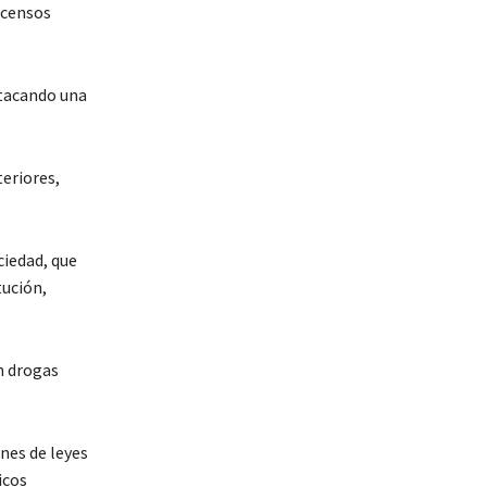
scensos
stacando una
eriores,
ciedad, que
tución,
n drogas
nes de leyes
icos