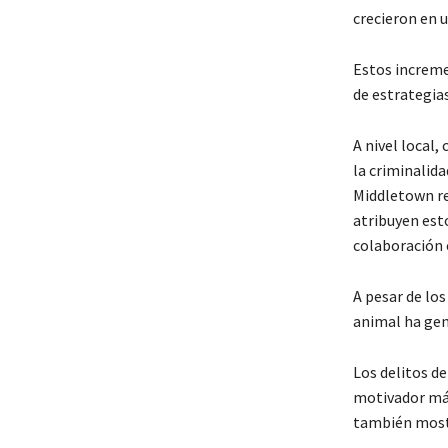
crecieron en u
Estos increme
de estrategia
A nivel local,
la criminalid
Middletown re
atribuyen est
colaboración e
A pesar de los
animal ha gen
Los delitos d
motivador más
también most