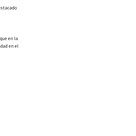
estacado
que en la
dad en el