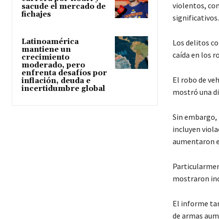
violentos, co
sacude el mercado de
fichajes
significativos.
Latinoamérica
Los delitos c
mantiene un
caída en los r
crecimiento
moderado, pero
enfrenta desafíos por
El robo de ve
inflación, deuda e
incertidumbre global
mostró una di
Sin embargo, n
incluyen viola
aumentaron en
Particularment
mostraron in
El informe ta
de armas aume