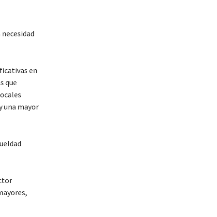
a necesidad
ficativas en
as que
locales
 y una mayor
rueldad
ctor
mayores,