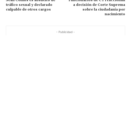
Sean Combs es absuelto de
Funcionarios de CT reaccionan
tráfico sexual y declarado
a decisión de Corte Suprema
culpable de otros cargos
sobre la ciudadanía por
nacimiento
- Publicidad -