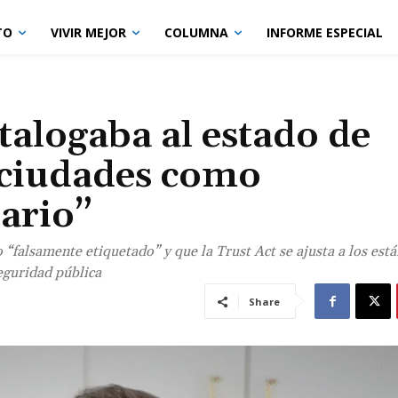
TO
VIVIR MEJOR
COLUMNA
INFORME ESPECIAL
talogaba al estado de
 ciudades como
uario”
“falsamente etiquetado” y que la Trust Act se ajusta a los est
seguridad pública
Share