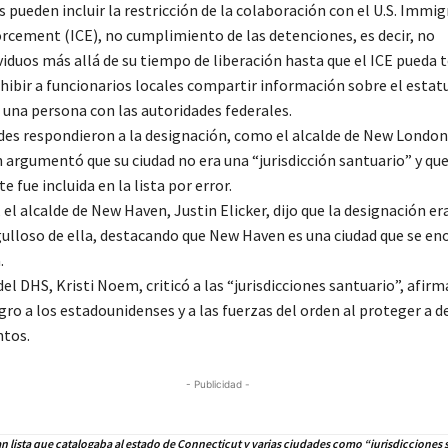
s pueden incluir la restricción de la colaboración con el U.S. Immi
cement (ICE), no cumplimiento de las detenciones, es decir, no
viduos más allá de su tiempo de liberación hasta que el ICE pueda 
ohibir a funcionarios locales compartir información sobre el estat
 una persona con las autoridades federales.
des respondieron a la designación, como el alcalde de New London
 argumentó que su ciudad no era una “jurisdicción santuario” y qu
fue incluida en la lista por error.
 el alcalde de New Haven, Justin Elicker, dijo que la designación er
ulloso de ella, destacando que New Haven es una ciudad que se en
.
del DHS, Kristi Noem, criticó a las “jurisdicciones santuario”, afir
ro a los estadounidenses y a las fuerzas del orden al proteger a d
ntos.
- Publicidad -
n lista que catalogaba al estado de Connecticut y varias ciudades como “jurisdicciones 