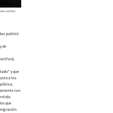
iene sentido.
dos publicó
y de
Hartford,
tado” y que
usta a los
pública.
enamente con
entido.
dos que
migración.