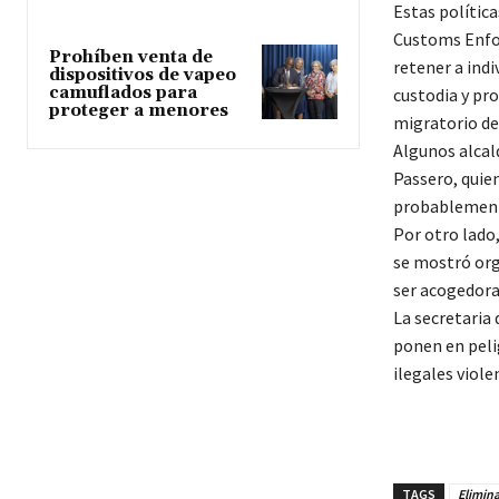
Estas política
Customs Enfor
Prohíben venta de
retener a indi
dispositivos de vapeo
camuflados para
custodia y pr
proteger a menores
migratorio de
Algunos alcal
Passero, quien
probablemente 
Por otro lado,
se mostró org
ser acogedora
La secretaria 
ponen en pelig
ilegales viole
TAGS
Elimina