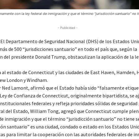
amente con la ley federal de inmigración y que el término “jurisdicción santuario” no t
- Publicidad -
l Departamento de Seguridad Nacional (DHS) de los Estados Uni
más de 500 “jurisdicciones santuario” en todo el país que, según la
n del presidente Donald Trump, obstaculizan la aplicación de la le
ía al estado de Connecticut y las ciudades de East Haven, Hamden, 
ew London y Windham.
 Ned Lamont, afirmó que el Estado había sido “falsamente etique
 Ley de Confianza de Connecticut, originalmente bipartidista, se aj
stitucionales federales y refleja prioridades sólidas de seguridad 
eral del Estado, William Tong, agregó que Connecticut cumple pl
 de inmigración y que el término “jurisdicción santuario” no tiene s
ción santuario” es una ciudad, condado o estado en los Estados Uni
as para limitar la cooperación con las autoridades federales de in