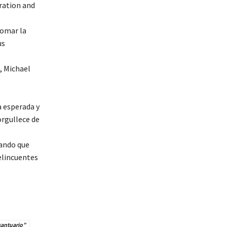
gration and
tomar la
us
, Michael
e
a esperada y
orgullece de
mando que
elincuentes
santuario”