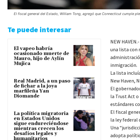
El fiscal general del Estado, William Tong, agregó que Connecticut cumple plen
Te puede interesar
NEW HAVEN.- E
El vapeo habría
una lista con 
ocasionado muerte de
administració
Mauro, hijo de Aylín
Mujica
inmigración.
La lista inclu
New Haven, N
Real Madrid, a un paso
de fichar a la joya
El gobernador
marfileña Yan
Diomande
la Trust Act o
estándares con
El fiscal gen
La política migratoria
en Estados Unidos
la ley federal
sigue endureciéndose
Una “jurisdic
mientras crecen los
desafíos legales y
adopta polític
humanitarios