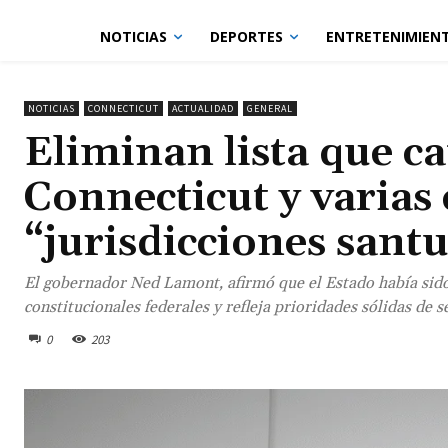
NOTICIAS
DEPORTES
ENTRETENIMIEN
NOTICIAS
CONNECTICUT
ACTUALIDAD
GENERAL
Eliminan lista que ca
Connecticut y varias
“jurisdicciones sant
El gobernador Ned Lamont, afirmó que el Estado había sido 
constitucionales federales y refleja prioridades sólidas de 
0
203