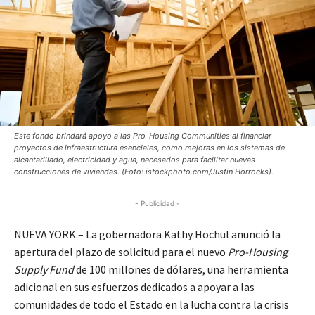
Este fondo brindará apoyo a las Pro-Housing Communities al financiar
proyectos de infraestructura esenciales, como mejoras en los sistemas de
alcantarillado, electricidad y agua, necesarios para facilitar nuevas
construcciones de viviendas. (Foto: istockphoto.com/Justin Horrocks).
- Publicidad -
NUEVA YORK.– La gobernadora Kathy Hochul anunció la
apertura del plazo de solicitud para el nuevo
Pro-Housing
Supply Fund
de 100 millones de dólares, una herramienta
adicional en sus esfuerzos dedicados a apoyar a las
comunidades de todo el Estado en la lucha contra la crisis