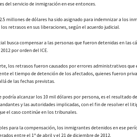
es del servicio de inmigración en ese entonces.
2.5 millones de dólares ha sido asignado para indemnizar a los in
los retrasos en sus liberaciones, según el acuerdo judicial.
cial busca compensar a las personas que fueron detenidas en las cá
 2012 por orden del ICE.
rte, los retrasos fueron causados por errores administrativos que
nte el tiempo de detención de los afectados, quienes fueron priva
llá de las fechas previstas.
 podría alcanzar los 10 mil dólares por persona, es el resultado d
ndantes y las autoridades implicadas, con el fin de resolver el liti
ue el caso continúe en los tribunales.
ibles para la compensación, los inmigrantes detenidos en ese per
erados entre el 1º de abril y el 21 de diciembre de 2012.