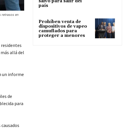
salvo para salir del
país
 retrasos en
Prohíben venta de
dispositivos de vapeo
camuflados para
proteger a menores
 residentes
 más allá del
n un informe
iles de
blecida para
s causados