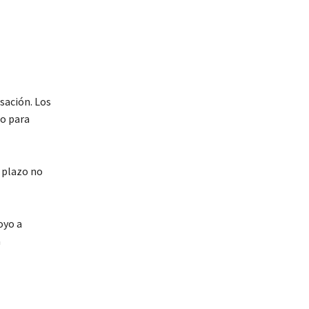
sación. Los
eo para
 plazo no
oyo a
a