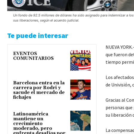
Un fondo de 92.5 millones de dólares ha sido asignado para indemnizar a los
sus liberaciones, según el acuerdo judicial.
Te puede interesar
NUEVA YORK.- 
EVENTOS
que fueron det
COMUNITARIOS
tiempo permi
Los afectados
Barcelona entra en la
de Univisión,
carrera por Rodri y
sacude el mercado de
fichajes
Gracias al Co
personas que 
Latinoamérica
su liberación 
mantiene un
crecimiento
moderado, pero
La compensaci
enfrenta desafíos por