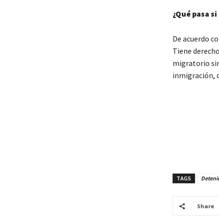
¿Qué pasa si
De acuerdo con
Tiene derecho
migratorio si
inmigración, q
TAGS
Detenid
Share