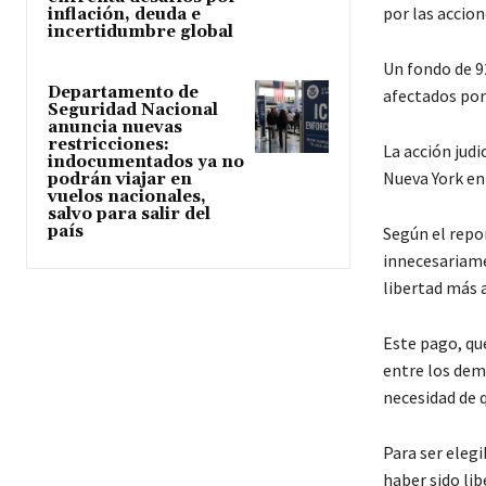
por las accion
inflación, deuda e
incertidumbre global
Un fondo de 9
Departamento de
afectados por 
Seguridad Nacional
anuncia nuevas
restricciones:
La acción judi
indocumentados ya no
Nueva York en
podrán viajar en
vuelos nacionales,
salvo para salir del
país
Según el repo
innecesariame
libertad más a
Este pago, que
entre los dema
necesidad de q
Para ser eleg
haber sido lib