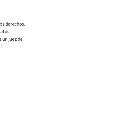
tos derechos.
tatus
 un juez de
ís.