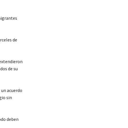
migrantes
rceles de
 extendieron
dos de su
e un acuerdo
gio sin
íodo deben