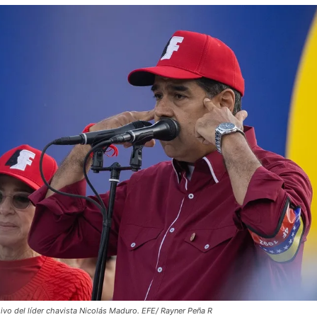
ivo del líder chavista Nicolás Maduro. EFE/ Rayner Peña R