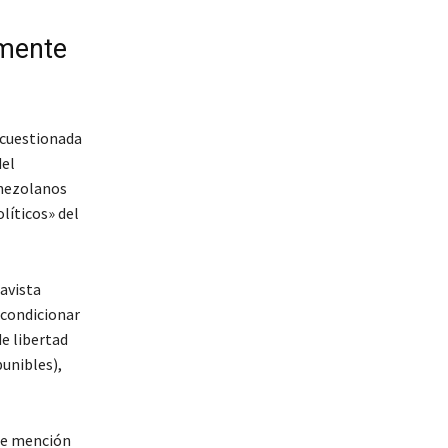
lmente
 cuestionada
del
enezolanos
líticos» del
havista
 condicionar
e libertad
unibles),
ce mención