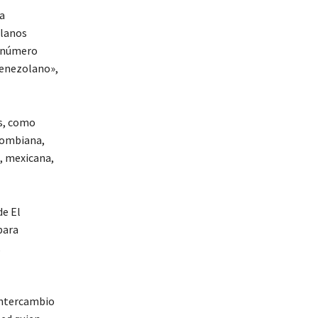
da
olanos
n número
 venezolano»,
es, como
olombiana,
a, mexicana,
de El
para
,
 intercambio