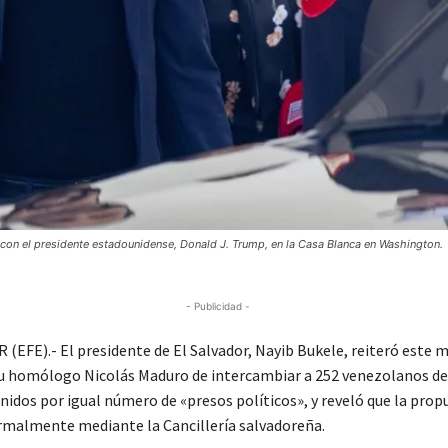
ón con el presidente estadounidense, Donald J. Trump, en la Casa Blanca en Washington.
- Publicidad -
(EFE).- El presidente de El Salvador, Nayib Bukele, reiteró este m
u homólogo Nicolás Maduro de intercambiar a 252 venezolanos d
nidos por igual número de «presos políticos», y reveló que la prop
rmalmente mediante la Cancillería salvadoreña.