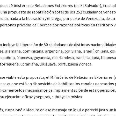
do, el Ministerio de Relaciones Exteriores (de El Salvador), trasla
na propuesta de repatriación total de los 252 ciudadanos venez
ndicionada a la liberación y entrega, por parte de Venezuela, de u
 personas privadas de libertad por razones políticas en territorio
o incluye la liberación de 50 ciudadanos de distintas nacionalidad
e, alemana, dominicana, argentina, boliviana, israelí, chilena, c
spañola, francesa, guyanesa, neerlandesa, iraní, italiana, libanes
torriqueña, ucraniana, uruguaya, portuguesa y checa.
se viable esta propuesta, el Ministerio de Relaciones Exteriores (
esa que se está en disposición de habilitar los canales necesarios 
cnicamente los mecanismos de implementación de esta operación
u ejecución eficaz y segura», subraya la misiva.
s, cuestionó a Maduro en ese mensaje en X: «¿Le pareció justo un