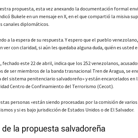
uestra propuesta, esta vez anexando la documentación formal envi
 indicó Bukele en un mensaje en X, en el que compartió la misiva 
os canales diplomáticos.
edo a la espera de su respuesta. Y espero que el pueblo venezolano
 ver con claridad, si aún les quedaba alguna duda, quién es usted e
 fechado este 22 de abril, indica que los 252 venezolanos, acusado
s de ser miembros de la banda trasnacional Tren de Aragua, se e
a del sistema penitenciario salvadoreño» y están encarcelados en l
dad Centro de Confinamiento del Terrorismo (Cecot).
estas personas «están siendo procesadas por la comisión de varios 
ismos y si es bajo jurisdicción de Estados Unidos o de El Salvador.
s de la propuesta salvadoreña