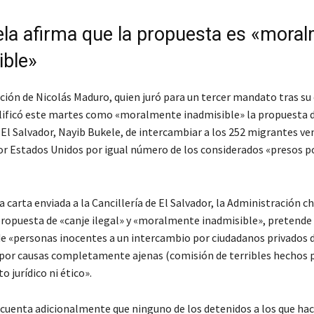
la afirma que la propuesta es «mora
ible»
ción de Nicolás Maduro, quien juró para un tercer mandato tras su
alificó este martes como «moralmente inadmisible» la propuesta 
 El Salvador, Nayib Bukele, de intercambiar a los 252 migrantes v
r Estados Unidos por igual número de los considerados «presos po
a carta enviada a la Cancillería de El Salvador, la Administración c
 propuesta de «canje ilegal» y «moralmente inadmisible», pretende
 de «personas inocentes a un intercambio por ciudadanos privados d
por causas completamente ajenas (comisión de terribles hechos p
 jurídico ni ético».
uenta adicionalmente que ninguno de los detenidos a los que ha