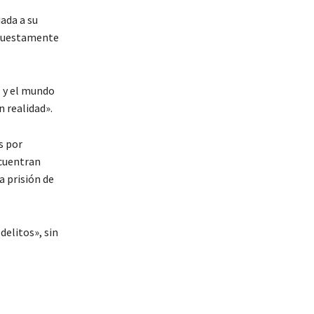
ada a su
supuestamente
, y el mundo
n realidad».
s por
ncuentran
a prisión de
delitos», sin