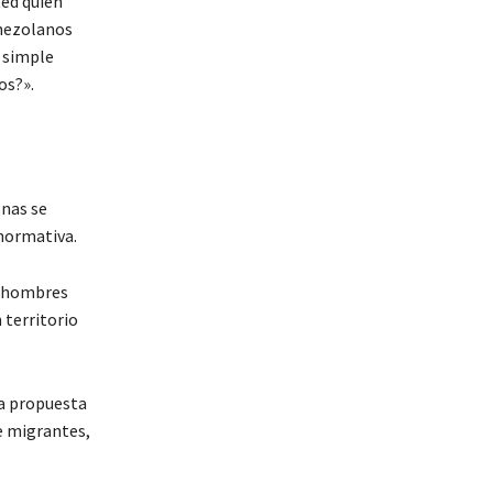
ted quien
enezolanos
 simple
os?».
onas se
 normativa.
0 hombres
 territorio
 la propuesta
e migrantes,