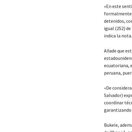
«En este senti
formalmente u
detenidos, co
igual (252) de
indica la nota.
Añade que est
estadounidens
ecuatoriana, e
peruana, puer
«De considerar
Salvador) expr
coordinar té
garantizando s
Bukele, ademá