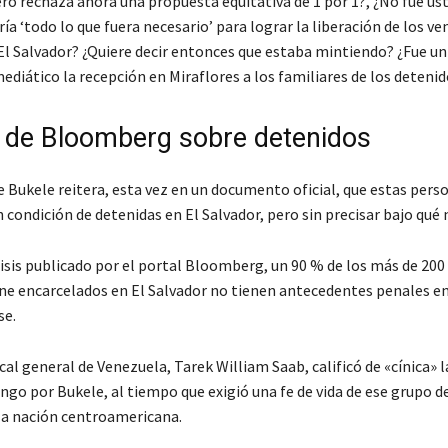
ero rechaza ahora una propuesta equitativa de 1 por 1?, ¿No fue us
ía ‘todo lo que fuera necesario’ para lograr la liberación de los v
El Salvador? ¿Quiere decir entonces que estaba mintiendo? ¿Fue un
diático la recepción en Miraflores a los familiares de los detenid
s de Bloomberg sobre detenidos
e Bukele reitera, esta vez en un documento oficial, que estas pers
 condición de detenidas en El Salvador, pero sin precisar bajo qué
isis publicado por el portal Bloomberg, un 90 % de los más de 20
ene encarcelados en El Salvador no tienen antecedentes penales en
se.
iscal general de Venezuela, Tarek William Saab, calificó de «cínica»
ngo por Bukele, al tiempo que exigió una fe de vida de ese grupo d
la nación centroamericana.