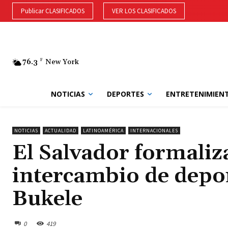
Publicar CLASIFICADOS
VER LOS CLASIFICADOS
76.3
F
New York
NOTICIAS
DEPORTES
ENTRETENIMIEN
NOTICIAS
ACTUALIDAD
LATINOAMÉRICA
INTERNACIONALES
El Salvador formaliz
intercambio de depo
Bukele
0
419