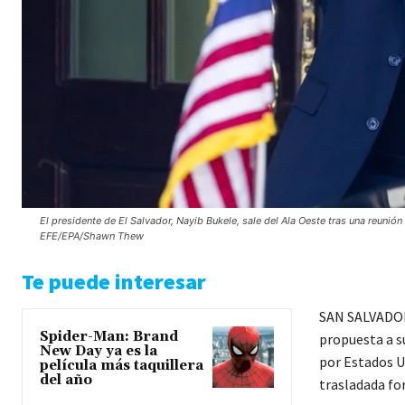
El presidente de El Salvador, Nayib Bukele, sale del Ala Oeste tras una reuni
EFE/EPA/Shawn Thew
Te puede interesar
SAN SALVADOR 
Spider-Man: Brand
propuesta a s
New Day ya es la
por Estados U
película más taquillera
del año
trasladada fo