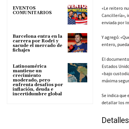
«Le reitero n
EVENTOS
COMUNITARIOS
Cancillería»,
enviada por l
Barcelona entra en la
Y agregó: «Qu
carrera por Rodri y
entero, puedan
sacude el mercado de
fichajes
El documento,
Estados Unido
Latinoamérica
mantiene un
«bajo custodi
crecimiento
moderado, pero
máxima seguri
enfrenta desafíos por
inflación, deuda e
incertidumbre global
Se indica que 
detallar los m
Detalle