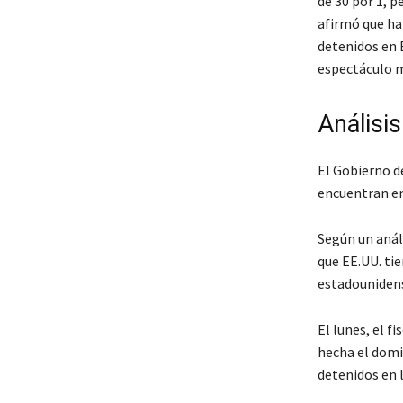
de 30 por 1, p
afirmó que har
detenidos en 
espectáculo me
Análisi
El Gobierno d
encuentran en
Según un anál
que EE.UU. ti
estadouniden
El lunes, el f
hecha el domi
detenidos en 