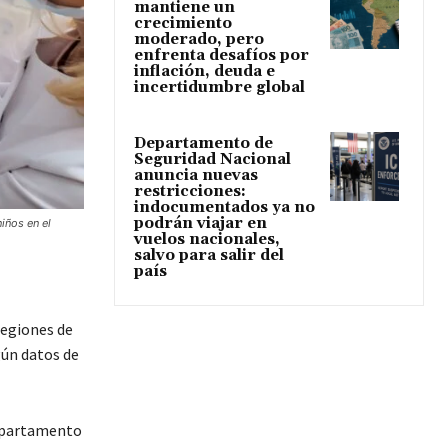
mantiene un
crecimiento
moderado, pero
enfrenta desafíos por
inflación, deuda e
incertidumbre global
Departamento de
Seguridad Nacional
anuncia nuevas
restricciones:
indocumentados ya no
podrán viajar en
iños en el
vuelos nacionales,
salvo para salir del
país
regiones de
gún datos de
Departamento