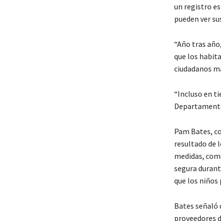
un registro es
pueden ver sus
“Año tras año
que los habit
ciudadanos má
“Incluso en t
Departamento 
Pam Bates, co
resultado de 
medidas, como
segura durante
que los niños 
Bates señaló 
proveedores d