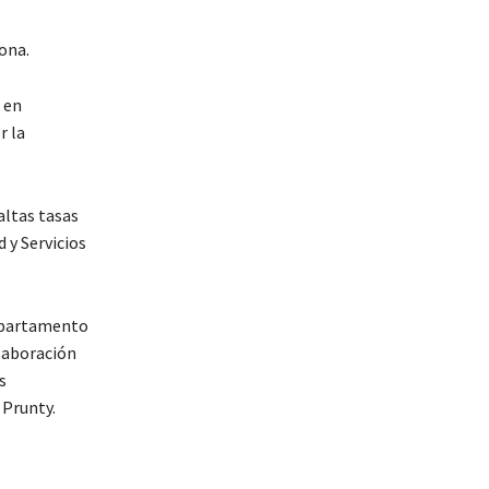
ona.
 en
r la
altas tasas
 y Servicios
Departamento
laboración
s
 Prunty.