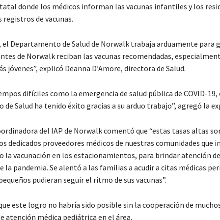
tatal donde los médicos informan las vacunas infantiles y los res
 registros de vacunas.
, el Departamento de Salud de Norwalk trabaja arduamente para 
antes de Norwalk reciban las vacunas recomendadas, especialmen
s jóvenes”, explicó Deanna D’Amore, directora de Salud.
iempos difíciles como la emergencia de salud pública de COVID-19, 
de Salud ha tenido éxito gracias a su arduo trabajo”, agregó la ex
ordinadora del IAP de Norwalk comentó que “estas tasas altas son
los dedicados proveedores médicos de nuestras comunidades que i
 la vacunación en los estacionamientos, para brindar atención d
 la pandemia. Se alentó a las familias a acudir a citas médicas per
pequeños pudieran seguir el ritmo de sus vacunas”.
que este logro no habría sido posible sin la cooperación de mucho
e atención médica pediátrica en el área.