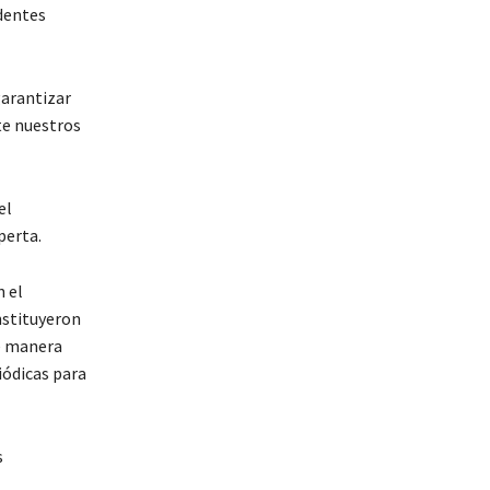
identes
garantizar
te nuestros
el
perta.
 el
nstituyeron
e manera
iódicas para
s