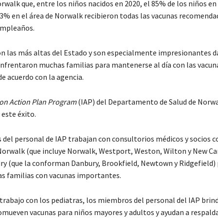
rwalk que, entre los niños nacidos en 2020, el 85% de los niños en 
83% en el área de Norwalk recibieron todas las vacunas recomenda
umpleaños.
on las más altas del Estado y son especialmente impresionantes d
enfrentaron muchas familias para mantenerse al día con las vacun
de acuerdo con la agencia.
on Action Plan Program
(IAP) del Departamento de Salud de Norwa
 este éxito.
del personal de IAP trabajan con consultorios médicos y socios 
 Norwalk (que incluye Norwalk, Westport, Weston, Wilton y New Can
ry (que la conforman Danbury, Brookfield, Newtown y Ridgefield) 
las familias con vacunas importantes.
trabajo con los pediatras, los miembros del personal del IAP brin
omueven vacunas para niños mayores y adultos y ayudan a respalda