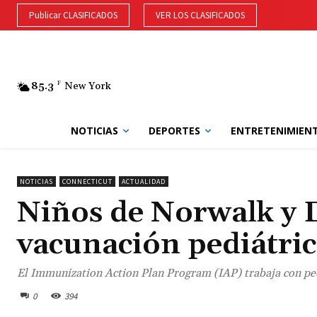
Publicar CLASIFICADOS
VER LOS CLASIFICADOS
85.3
F
New York
NOTICIAS
DEPORTES
ENTRETENIMIEN
NOTICIAS
CONNECTICUT
ACTUALIDAD
Niños de Norwalk y 
vacunación pediátric
El Immunization Action Plan Program (IAP) trabaja con ped
0
394