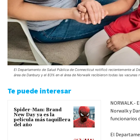
El Departamento de Salud Pública de Connecticut notificó recientemente al De
área de Danbury y el 83% en el área de Norwalk recibieron todas las vacuna
Te puede interesar
NORWALK.- El 
Spider-Man: Brand
Norwalk y Dan
New Day ya es la
funcionarios d
película más taquillera
del año
El Departamen