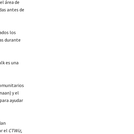
el área de
das antes de
ados los
as durante
lk es una
comunitarios
aan) y el
para ayudar
dan
r el
CTWiz
,