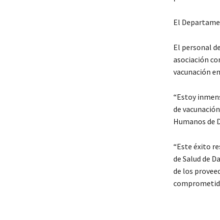
El Departamen
El personal d
asociación co
vacunación ent
“Estoy inmens
de vacunación 
Humanos de D
“Este éxito r
de Salud de D
de los provee
comprometidos