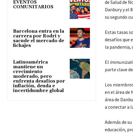
de Salud de No
EVENTOS
COMUNITARIOS
Danbury y el 
su segundo c
Barcelona entra en la
Estas tasas s
carrera por Rodri y
desafíos que 
sacude el mercado de
fichajes
la pandemia, 
El
Immunizati
Latinoamérica
mantiene un
parte clave de
crecimiento
moderado, pero
enfrenta desafíos por
Los miembros 
inflación, deuda e
incertidumbre global
en el área de
área de Danbu
a conectar a 
Además de su 
educación, pr