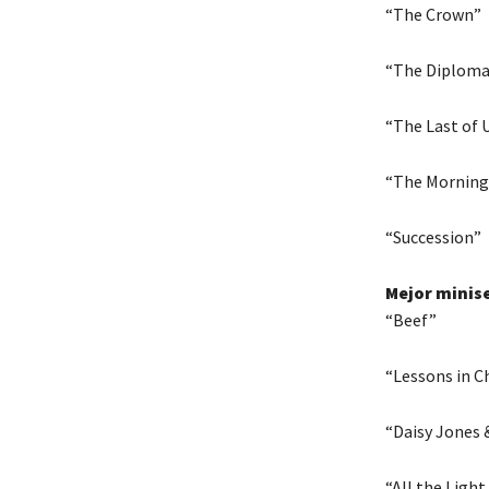
“The Crown”
“The Diploma
“The Last of 
“The Morning
“Succession”
Mejor minise
“Beef”
“Lessons in C
“Daisy Jones &
“All the Ligh