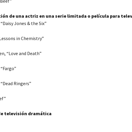
“Beef”
ión de una actriz en una serie limitada o película para tele
 “Daisy Jones & the Six”
“Lessons in Chemistry”
en, “Love and Death”
 “Fargo”
 “Dead Ringers”
ef”
de televisión dramática