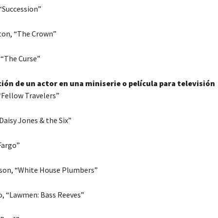
“Succession”
ton, “The Crown”
“The Curse”
ión de un actor en una miniserie o película para televisión
Fellow Travelers”
Daisy Jones & the Six”
Fargo”
son, “White House Plumbers”
o, “Lawmen: Bass Reeves”