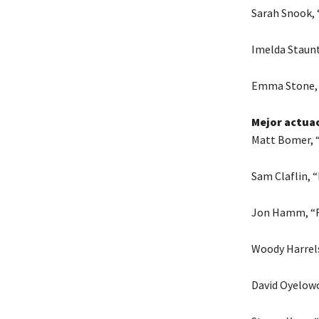
Sarah Snook, 
Imelda Staun
Emma Stone, 
Mejor actuac
Matt Bomer, “
Sam Claflin, “
Jon Hamm, “
Woody Harrel
David Oyelow