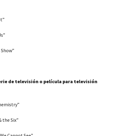
t”
Us”
 Show”
rie de televisión o película para televisión
hemistry”
 the Six”
t We Cannot See”