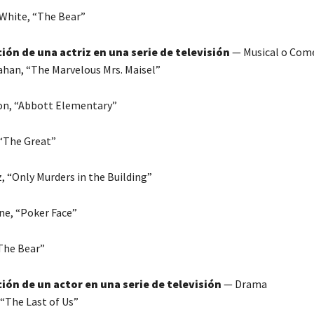
White, “The Bear”
ión de una actriz en una serie de televisión
— Musical o Com
han, “The Marvelous Mrs. Maisel”
on, “Abbott Elementary”
 “The Great”
 “Only Murders in the Building”
e, “Poker Face”
“The Bear”
ión de un actor en una serie de televisión
— Drama
 “The Last of Us”