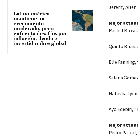
Jeremy Allen 
Latinoamérica
mantiene un
Mejor actuac
crecimiento
moderado, pero
Rachel Brosna
enfrenta desafíos por
inflación, deuda e
incertidumbre global
Quinta Bruns
Elle Fanning,
Selena Gomez,
Natasha Lyonn
Ayo Edebiri, 
Mejor actuac
Pedro Pascal,