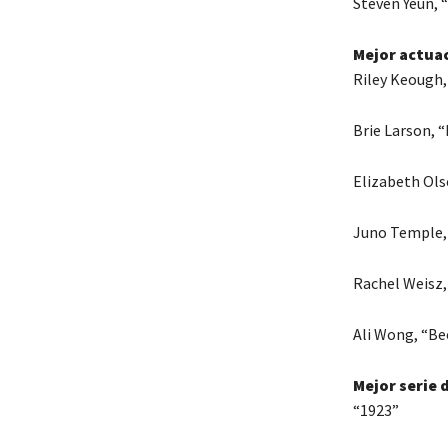
Steven Yeun, 
Mejor actuac
Riley Keough,
Brie Larson, 
Elizabeth Ols
Juno Temple,
Rachel Weisz,
Ali Wong, “Be
Mejor serie 
“1923”