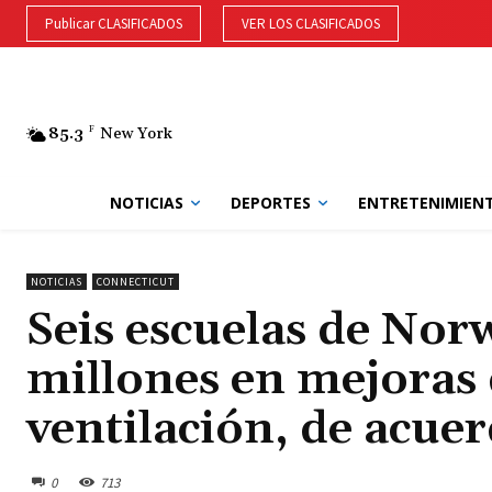
Publicar CLASIFICADOS
VER LOS CLASIFICADOS
85.3
F
New York
NOTICIAS
DEPORTES
ENTRETENIMIEN
NOTICIAS
CONNECTICUT
Seis escuelas de Nor
millones en mejoras 
ventilación, de acue
0
713