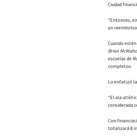
Ciudad financ
“Entonces, en
un reembolso d
Cuando estén 
Brien McMah
escuelas de
R
completos.
Lo enfatizó l
“El ala atléti
considerada c
Con financiaci
totalizará 8 m