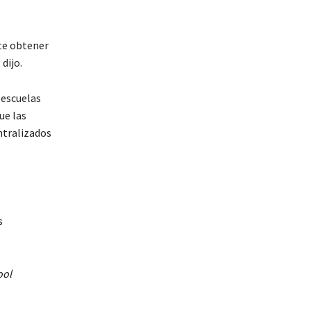
te obtener
dijo.
 escuelas
ue las
ntralizados
s
ool