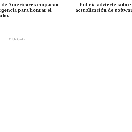
s de Americares empacan
Policía advierte sobre 
rgencia para honrar el
actualización de softwa
sday
- Publicidad -