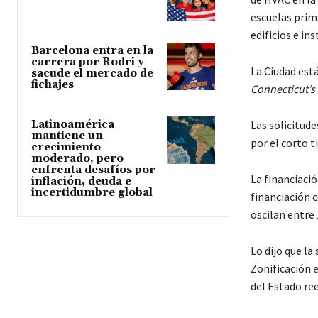
escuelas prim
edificios e in
Barcelona entra en la
carrera por Rodri y
La Ciudad est
sacude el mercado de
fichajes
Connecticut’s 
Las solicitude
Latinoamérica
mantiene un
por el corto 
crecimiento
moderado, pero
enfrenta desafíos por
La financiació
inflación, deuda e
incertidumbre global
financiación c
oscilan entre 
Lo dijo que la
Zonificación 
del Estado re