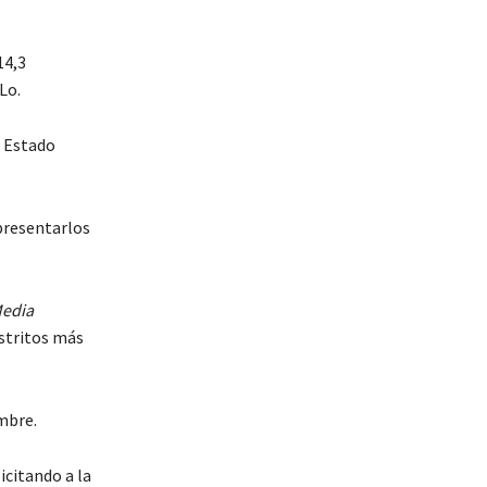
14,3
Lo.
l Estado
presentarlos
Media
istritos más
mbre.
icitando a la