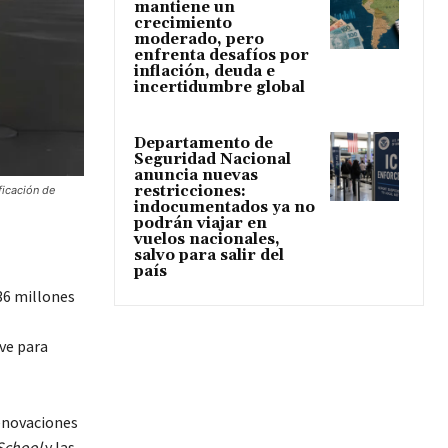
mantiene un
crecimiento
moderado, pero
enfrenta desafíos por
inflación, deuda e
incertidumbre global
Departamento de
Seguridad Nacional
anuncia nuevas
restricciones:
ficación de
indocumentados ya no
podrán viajar en
vuelos nacionales,
salvo para salir del
país
36 millones
ve para
renovaciones
School
y las