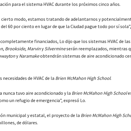
iación para el sistema HVAC durante los próximos cinco años.
 cierto modo, estamos tratando de adelantarnos y potencialmen
el 60 por ciento en lugar de que la Ciudad pague todo por sí sola”, 
completamente financiados, Lo dijo que los sistemas HVAC de las
on
,
Brookside
,
Marvin
y
Silvermine
serán reemplazados, mientras q
owayton
y
Naramake
obtendrán sistemas de aire acondicionado ce
as necesidades de HVAC de la
Brien McMahon High School
.
ca nunca tuvo aire acondicionado y la
Brien McMahon High School
e
omo un refugio de emergencia”, expresó Lo.
ón municipal y estatal, el proyecto de la
Brien McMahon High Sch
illones, de dólares.