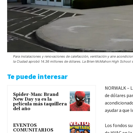
Para instalaciones y renovaciones de calefacción, ventilación y aire acondici
la Ciudad aprobó 14.36 millones de dólares. La Brien McMahon High School se
Te puede interesar
NORWALK – La 
Spider-Man: Brand
de dólares par
New Day ya es la
acondicionado
película más taquillera
del año
ayudar a que l
Los fondos su
EVENTOS
COMUNITARIOS
de HVAC en la