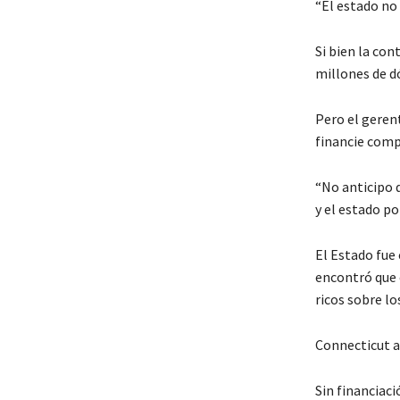
“El estado no 
Si bien la con
millones de dó
Pero el gerent
financie comp
“No anticipo 
y el estado p
El Estado fue
encontró que 
ricos sobre l
Connecticut a
Sin financiaci