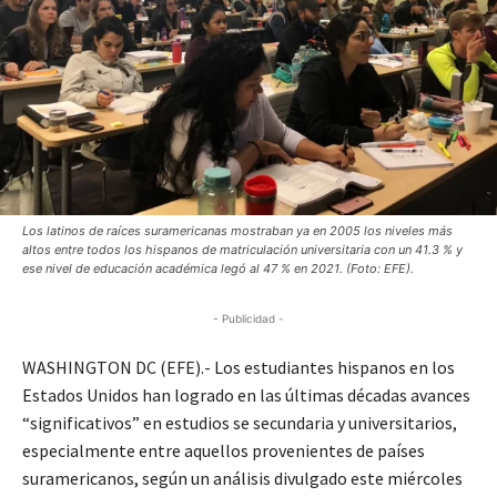
Los latinos de raíces suramericanas mostraban ya en 2005 los niveles más
altos entre todos los hispanos de matriculación universitaria con un 41.3 % y
ese nivel de educación académica legó al 47 % en 2021. (Foto: EFE).
- Publicidad -
WASHINGTON DC (EFE).- Los estudiantes hispanos en los
Estados Unidos han logrado en las últimas décadas avances
“significativos” en estudios se secundaria y universitarios,
especialmente entre aquellos provenientes de países
suramericanos, según un análisis divulgado este miércoles