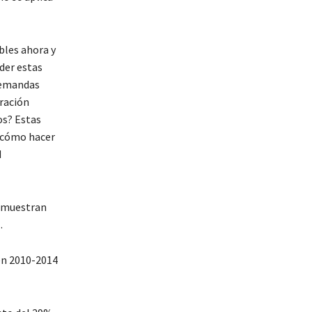
bles ahora y
der estas
demandas
gración
os? Estas
 cómo hacer
d
o muestran
.
en 2010-2014