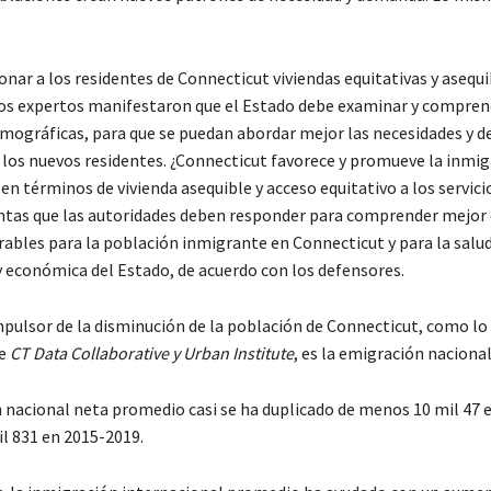
nar a los residentes de Connecticut viviendas equitativas y asequi
 los expertos manifestaron que el Estado debe examinar y compren
mográficas, para que se puedan abordar mejor las necesidades y 
e los nuevos residentes. ¿Connecticut favorece y promueve la inmi
en términos de vivienda asequible y acceso equitativo a los servici
ntas que las autoridades deben responder para comprender mejor
orables para la población inmigrante en Connecticut y para la salu
 económica del Estado, de acuerdo con los defensores.
impulsor de la disminución de la población de Connecticut, como l
de
CT Data Collaborative y Urban Institute
, es la emigración nacional
 nacional neta promedio casi se ha duplicado de menos 10 mil 47 
l 831 en 2015-2019.