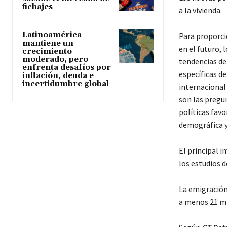
fichajes
a la vivienda.
Latinoamérica
Para proporcio
mantiene un
en el futuro,
crecimiento
moderado, pero
tendencias de
enfrenta desafíos por
específicas d
inflación, deuda e
incertidumbre global
internacional 
son las pregu
políticas fav
demográfica y
El principal 
los estudios 
La emigración
a menos 21 mi