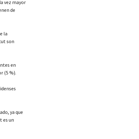
ada vez mayor
ienen de
e la
cut son
antes en
r (5 %).
nidenses
ado, ya que
t es un