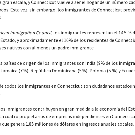
a gran escala, y Connecticut vuelve a ser el hogar de un número c
gados. Esta vez, sin embargo, los inmigrantes de Connecticut prov
o.
ican Immigration Council
, los inmigrantes representan el 14.5 % d
 Estado, y aproximadamente el 16% de los residentes de Connecti
es nativos con al menos un padre inmigrante.
es países de origen de los inmigrantes son India (9% de los inmigr
 Jamaica (7%), República Dominicana (5%), Polonia (5 %) y Ecuado
 de todos los inmigrantes en Connecticut son ciudadanos estadou
.
os inmigrantes contribuyen en gran medida a la economía del Est
ada cuatro propietarios de empresas independientes en Connecticu
o que genera 1.85 millones de dólares en ingresos anuales totales.