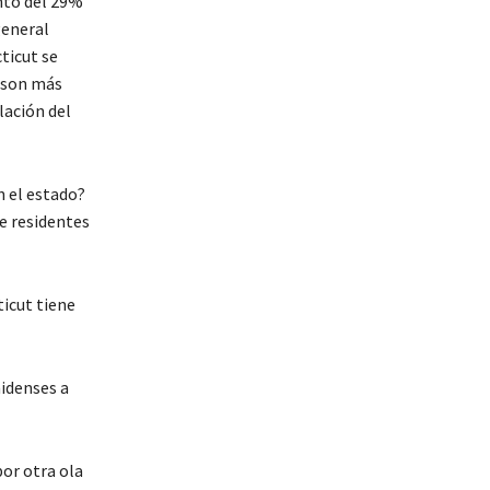
nto del 29%
general
ticut se
s son más
lación del
n el estado?
e residentes
ticut tiene
idenses a
por otra ola