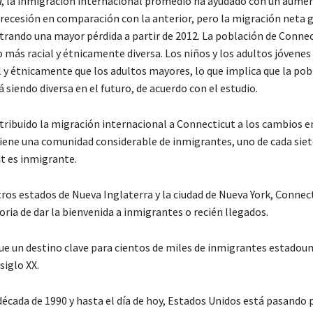
a
, la inmigración internacional promedio ha ayudado con un aume
a recesión en comparación con la anterior, pero la migración neta 
rando una mayor pérdida a partir de 2012. La población de Connec
o más racial y étnicamente diversa. Los niños y los adultos jóvene
l y étnicamente que los adultos mayores, lo que implica que la pob
 siendo diversa en el futuro, de acuerdo con el estudio.
ribuido la migración internacional a Connecticut a los cambios e
iene una comunidad considerable de inmigrantes, uno de cada siet
t es inmigrante.
tros estados de Nueva Inglaterra y la ciudad de Nueva York, Connec
oria de dar la bienvenida a inmigrantes o recién llegados.
ue un destino clave para cientos de miles de inmigrantes estadoun
siglo XX.
 década de 1990 y hasta el día de hoy, Estados Unidos está pasando 