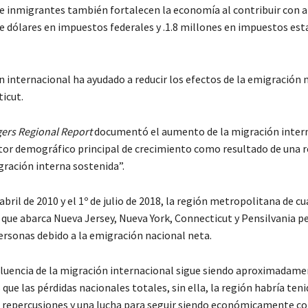
e inmigrantes también fortalecen la economía al contribuir con a
e dólares en impuestos federales y .1.8 millones en impuestos est
n internacional ha ayudado a reducir los efectos de la emigración 
icut.
ers Regional Report
documentó el aumento de la migración inter
r demográfico principal de crecimiento como resultado de una r
gración interna sostenida”.
 abril de 2010 y el 1º de julio de 2018, la región metropolitana de c
 que abarca Nueva Jersey, Nueva York, Connecticut y Pensilvania pe
ersonas debido a la emigración nacional neta.
afluencia de la migración internacional sigue siendo aproximadam
ue las pérdidas nacionales totales, sin ella, la región habría tenid
 repercusiones y una lucha para seguir siendo económicamente co