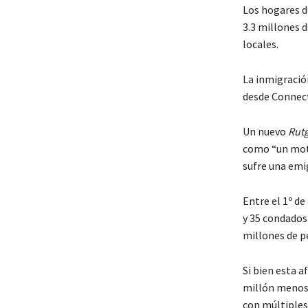
Los hogares d
3.3 millones d
locales.
La inmigració
desde Connect
Un nuevo
Rutg
como “un moto
sufre una emi
Entre el 1º de
y 35 condados
millones de p
Si bien esta 
millón menos q
con múltiples