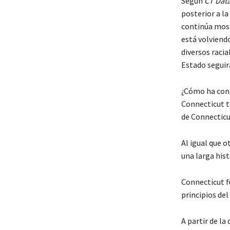
Según
CT Dat
posterior a l
continúa most
está volviend
diversos racia
Estado seguirá
¿Cómo ha cont
Connecticut t
de Connecticu
Al igual que o
una larga hist
Connecticut f
principios del 
A partir de la