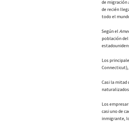
de migración 
de recién lle
todo el mund
Según el
Amer
población del
estadounidens
Los principal
Connecticut),
Casi la mitad
naturalizados
Los empresari
casi uno de c
inmigrante, l