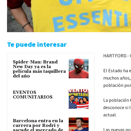
Te puede interesar
HARTFORD.- Co
Spider-Man: Brand
New Day ya es la
El Estado ha 
película más taquillera
del año
muchos años, 
población por
EVENTOS
COMUNITARIOS
La población t
desconoce si 
actual.
Barcelona entra en la
carrera por Rodri y
Las nuevas po
sacude el mercado de