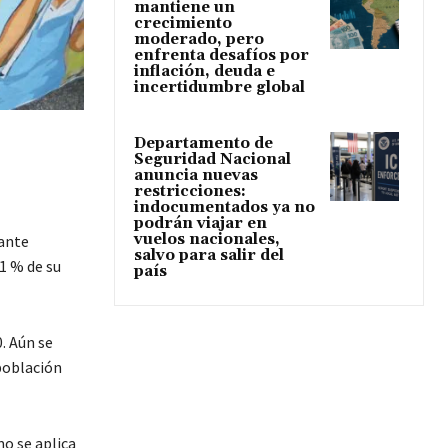
mantiene un
crecimiento
moderado, pero
enfrenta desafíos por
inflación, deuda e
incertidumbre global
Departamento de
Seguridad Nacional
anuncia nuevas
restricciones:
indocumentados ya no
podrán viajar en
vuelos nacionales,
rante
salvo para salir del
1 % de su
país
. Aún se
población
o se aplica