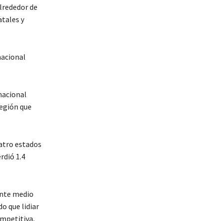
lrededor de
atales y
nacional
nacional
egión que
uatro estados
rdió 1.4
ente medio
o que lidiar
mpetitiva,