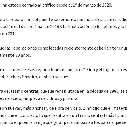
í ha estado cerrado al tráfico desde el 1º de marzo de 2020.
ara la reparación del puente se remonta mucho antes, a un estudio 
ización del diseño final en 2016 y la finalización de los planos y la l
a en 2019.
ue las reparaciones completadas recientemente deberían tener una
amente 30 años.
 exactamente esas reparaciones de puentes? Zinn y el ingeniero es
dad, Zachary Shapiro, explicaron que:
a del tramo central, que fue rehabilitada en la década de 1980, se
s de acero, limpieza de vidrios y pintura.
son nuevas, más anchas y de fibra de vidrio. Zinn dijo que el materi
s que el concreto, lo que resulta en un tramo central más livia
cuando el puente tenga que girar para dar paso a los barcos que s