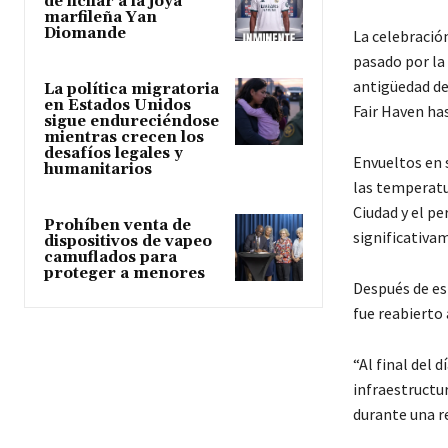
de fichar a la joya
marfileña Yan
Diomande
La celebració
pasado por la 
antigüedad de 
La política migratoria
en Estados Unidos
Fair Haven has
sigue endureciéndose
mientras crecen los
desafíos legales y
Envueltos en 
humanitarios
las temperatur
Ciudad y el pe
Prohíben venta de
significativa
dispositivos de vapeo
camuflados para
proteger a menores
Después de es
fue reabierto 
“Al final del
infraestructur
durante una re