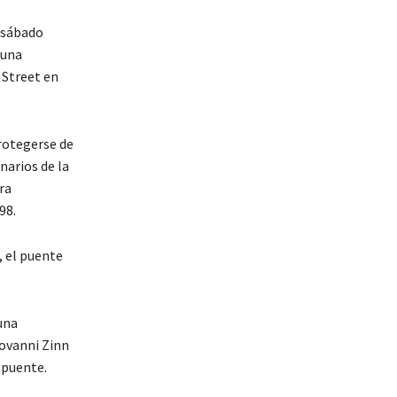
l sábado
 una
 Street en
rotegerse de
narios de la
ra
98.
 el puente
una
iovanni Zinn
 puente.