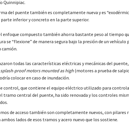
ío Quinnipiac.
rma del puente también es completamente nueva y es ​“exodérmic
 parte inferior y concreto en la parte superior.
 el enfoque compuesto también ahorra bastante peso al tiempo q
ura se “flexione” de manera segura bajo la presión de un vehículo
n camión.
zaron todas las características eléctricas y mecánicas del puente,
s
splash-proof motors mounted as high
(motores a prueba de salpic
odría colocar en caso de inundación.
e control, que contiene el equipo eléctrico utilizado para controla
el tramo central del puente, ha sido renovada y los controles mis
dos.
amos de acceso también son completamente nuevos, con pilares r
n ambos lados de esos tramos y acero nuevo que los sostiene.