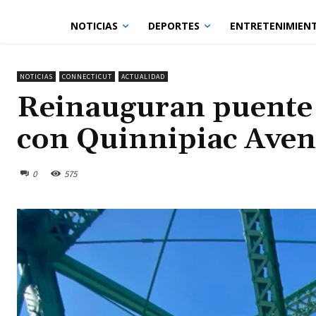
NOTICIAS
DEPORTES
ENTRETENIMIEN
NOTICIAS
CONNECTICUT
ACTUALIDAD
Reinauguran puente 
con Quinnipiac Ave
0
575