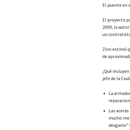
El puente en s
El proyecto p
2009, la autor
un contratist
Zinn estimó q
de aproximad
¿Qué incluyen
jefe de la Ciu
La armadur
reparacione
Las aceras 
mucho meno
desgaste” 