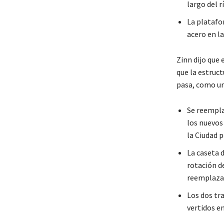
largo del r
La platafo
acero en la
Zinn dijo que
que la estruct
pasa, como u
Se reempla
los nuevo
la Ciudad p
La caseta d
rotación d
reemplaza
Los dos tr
vertidos e