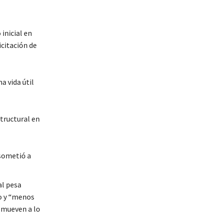
inicial en
icitación de
 vida útil
tructural en
 sometió a
al pesa
no y “menos
e mueven a lo