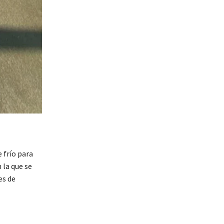
 frío para
 la que se
es de