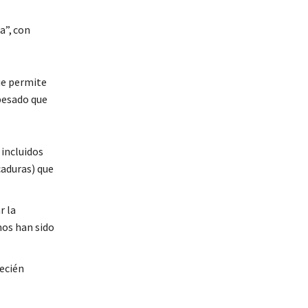
a”, con
ue permite
 pesado que
 incluidos
aduras) que
r la
mos han sido
ecién