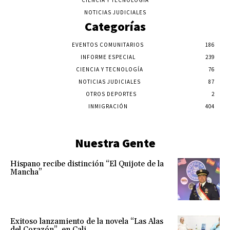
CIENCIA Y TECNOLOGÍA
NOTICIAS JUDICIALES
Categorías
EVENTOS COMUNITARIOS
186
INFORME ESPECIAL
239
CIENCIA Y TECNOLOGÍA
76
NOTICIAS JUDICIALES
87
OTROS DEPORTES
2
INMIGRACIÓN
404
Nuestra Gente
Hispano recibe distinción “El Quijote de la
Mancha”
Exitoso lanzamiento de la novela “Las Alas
del Corazón”, en Cali