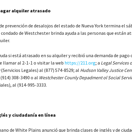
agar alquiler atrasado
de prevención de desalojos del estado de Nueva York termina el sá
l condado de Westchester brinda ayuda a las personas que están a
uiler.
yuda si está atrasado en su alquiler y recibió una demanda de pago 
 llamar al 2-1-1 o visitar la web
https://211.org
; a
Legal Services o
(Servicios Legales) al (877) 574-8529; al
Hudson Valley Justice Cen
l (914) 308-3490 o al
Westchester Counly Depadment ol Social Servi
iales), al (914-995-3333.
glés y ciudadanía en línea
ano de White Plains anunció que brinda clases de inglés y de ciud