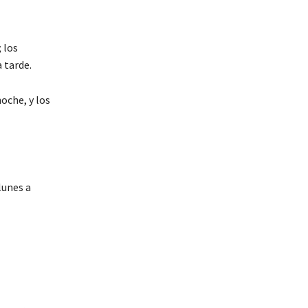
; los
 tarde.
noche, y los
lunes a