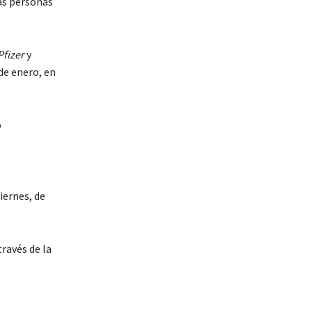
as personas
Pfizer
y
de enero, en
o
iernes, de
través de la