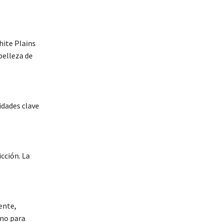
hite Plains
belleza de
idades clave
icción. La
ente,
ono para