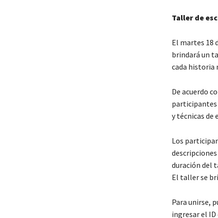
Taller de es
El martes 18 d
brindará un ta
cada historia 
De acuerdo co
participantes
y técnicas de 
Los participa
descripciones 
duración del t
El taller se b
Para unirse, 
ingresar el I