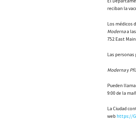
El Departamen
reciban la vac
Los médicos d
Moderna
a las
752 East Main 
Las personas 
Moderna
y
Pfi
Pueden llamar 
9:00 de la mañ
La Ciudad cont
web
https://