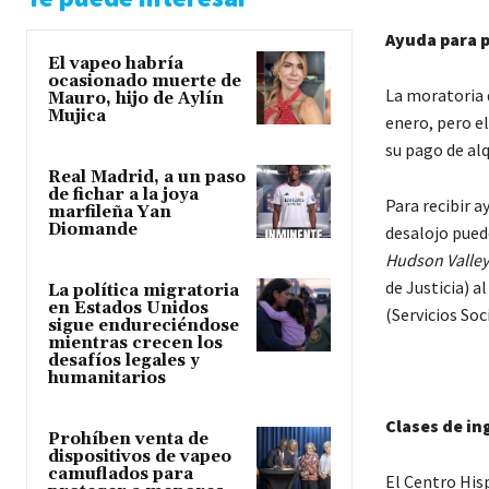
Ayuda para p
El vapeo habría
ocasionado muerte de
La moratoria 
Mauro, hijo de Aylín
Mujica
enero, pero e
su pago de alq
Real Madrid, a un paso
de fichar a la joya
Para recibir a
marfileña Yan
Diomande
desalojo puede
Hudson Valley
de Justicia) a
La política migratoria
en Estados Unidos
(Servicios Soc
sigue endureciéndose
mientras crecen los
desafíos legales y
humanitarios
Clases de in
Prohíben venta de
dispositivos de vapeo
camuflados para
El Centro Hisp