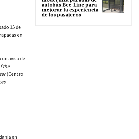
moderniza paradas de
autobús Bee-Line para
mejorar la experiencia
de los pasajeros
bado 15 de
trapadas en
o un aviso de
f the
ter
(Centro
ces
adanía en