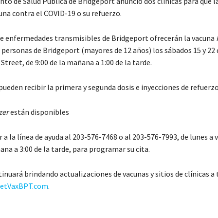
to de Salud Pública de Bridgeport anunció dos clínicas para que l
una contra el COVID-19 o su refuerzo.
e enfermedades transmisibles de Bridgeport ofrecerán la vacuna
 personas de Bridgeport (mayores de 12 años) los sábados 15 y 22 
Street, de 9:00 de la mañana a 1:00 de la tarde.
pueden recibir la primera y segunda dosis e inyecciones de refuerz
zer
están disponibles
a la línea de ayuda al 203-576-7468 o al 203-576-7993, de lunes a v
ana a 3:00 de la tarde, para programar su cita.
inuará brindando actualizaciones de vacunas y sitios de clínicas a 
GetVaxBPT.com
.