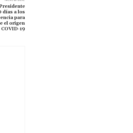
residente
 días a los
gencia para
e el origen
l COVID-19