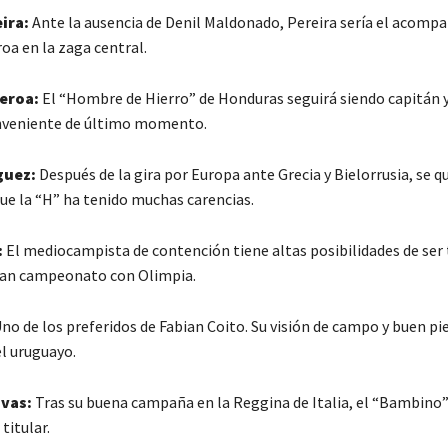
ira:
Ante la ausencia de Denil Maldonado, Pereira sería el acomp
oa en la zaga central.
eroa:
El “Hombre de Hierro” de Honduras seguirá siendo capitán y
onveniente de último momento.
guez:
Después de la gira por Europa ante Grecia y Bielorrusia, se 
que la “H” ha tenido muchas carencias.
:
El mediocampista de contención tiene altas posibilidades de ser t
ran campeonato con Olimpia.
no de los preferidos de Fabian Coito. Su visión de campo y buen pie
el uruguayo.
vas:
Tras su buena campaña en la Reggina de Italia, el “Bambino
titular.