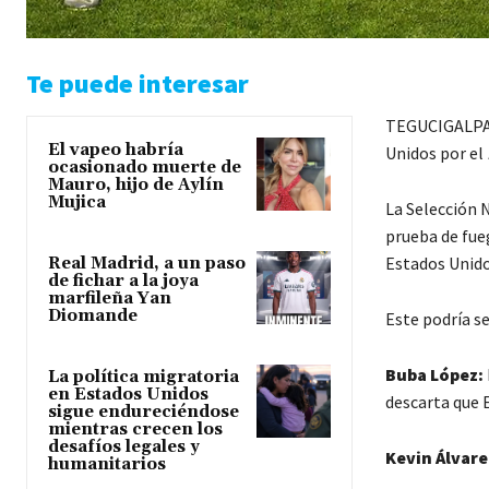
Te puede interesar
TEGUCIGALPA.-
El vapeo habría
Unidos por el
ocasionado muerte de
Mauro, hijo de Aylín
Mujica
La Selección 
prueba de fue
Estados Unido
Real Madrid, a un paso
de fichar a la joya
marfileña Yan
Diomande
Este podría ser
Buba López:
La política migratoria
en Estados Unidos
descarta que E
sigue endureciéndose
mientras crecen los
desafíos legales y
Kevin Álvare
humanitarios