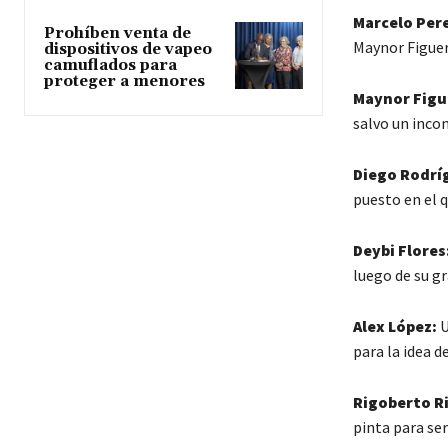
Marcelo Pere
Prohíben venta de
Maynor Figuer
dispositivos de vapeo
camuflados para
proteger a menores
Maynor Figu
salvo un inc
Diego Rodrí
puesto en el 
Deybi Flores
luego de su g
Alex López:
U
para la idea d
Rigoberto Ri
pinta para ser 