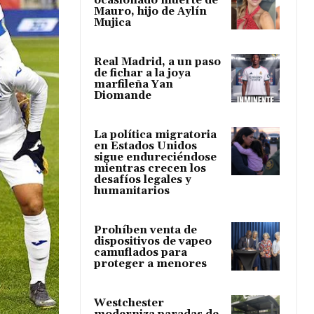
ocasionado muerte de
Mauro, hijo de Aylín
Mujica
Real Madrid, a un paso
de fichar a la joya
marfileña Yan
Diomande
La política migratoria
en Estados Unidos
sigue endureciéndose
mientras crecen los
desafíos legales y
humanitarios
Prohíben venta de
dispositivos de vapeo
camuflados para
proteger a menores
Westchester