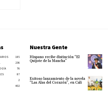
as
Nuestra Gente
Hispano recibe distinción “El
ARIOS
185
Quijote de la Mancha”
L
236
OGÍA
76
LES
87
Exitoso lanzamiento de la novela
2
“Las Alas del Corazón”, en Cali
402