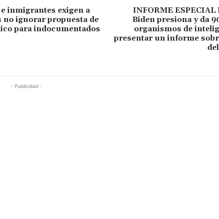
e inmigrantes exigen a
INFORME ESPECIAL P
s no ignorar propuesta de
Biden presiona y da 90
ico para indocumentados
organismos de inteli
presentar un informe sobr
de
- Publicidad -