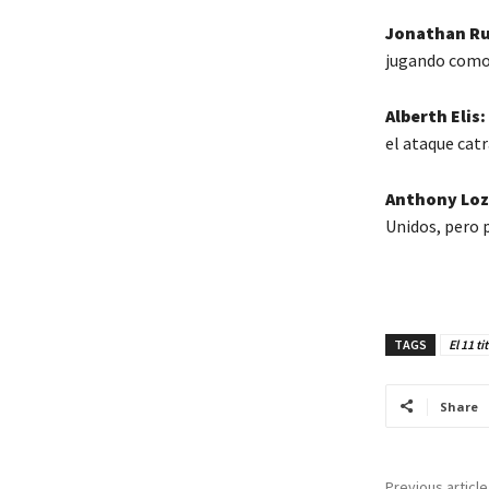
Jonathan Ru
jugando como
Alberth Elis:
el ataque cat
Anthony Loz
Unidos, pero 
TAGS
El 11 t
Share
Previous article