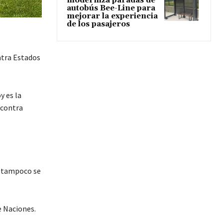
moderniza paradas de
autobús Bee-Line para
mejorar la experiencia
de los pasajeros
ntra Estados
y es la
 contra
o tampoco se
e Naciones.