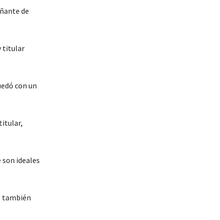
añante de
 titular
quedó con un
itular,
 son ideales
” también