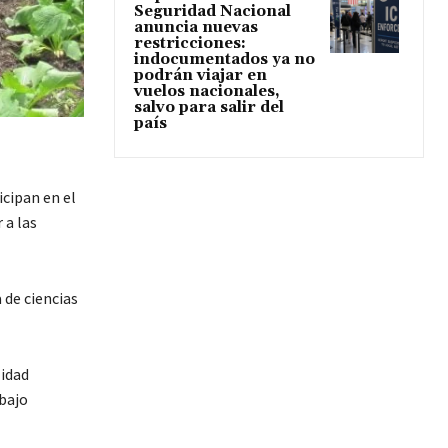
Seguridad Nacional
anuncia nuevas
restricciones:
indocumentados ya no
podrán viajar en
vuelos nacionales,
salvo para salir del
país
icipan en el
 a las
 de ciencias
lidad
abajo