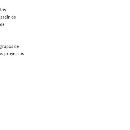
 los
jardín de
 de
 grupos de
us proyectos