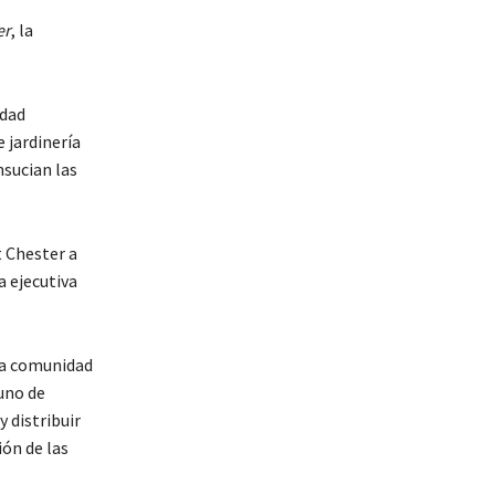
er
, la
idad
 jardinería
sucian las
 Chester a
a ejecutiva
la comunidad
 uno de
y distribuir
ón de las