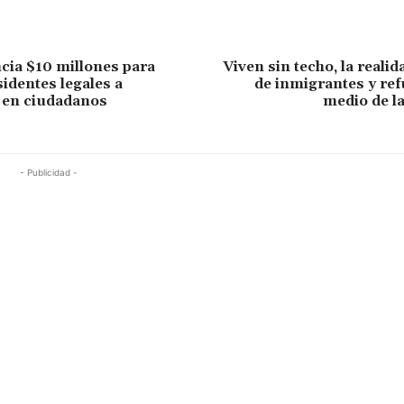
ia $10 millones para
Viven sin techo, la realid
sidentes legales a
de inmigrantes y re
 en ciudadanos
medio de l
- Publicidad -