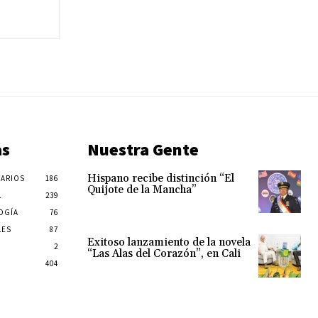
as
Nuestra Gente
Hispano recibe distinción “El
ARIOS
186
Quijote de la Mancha”
L
239
OGÍA
76
LES
87
Exitoso lanzamiento de la novela
2
“Las Alas del Corazón”, en Cali
404