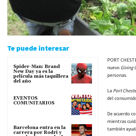
Te puede interesar
PORT CHESTER.
Spider-Man: Brand
nuevo
Giving 
New Day ya es la
personas.
película más taquillera
del año
La
Port Chest
del consumido
EVENTOS
COMUNITARIOS
De acuerdo co
mientras cuida
Barcelona entra en la
también ayuda
carrera por Rodri y