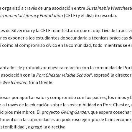
se organizó a través de una asociación entre
Sustainable Westchest
vironmental Literacy Foundation
(CELF) y el distrito escolar.
es de Silverman y la CELF manifestaron que el objetivo de la activ
r es exponer a los estudiantes de secundaria a técnicas prácticas de
sí como al compromiso cívico en la comunidad, todo mientras se en
ntados de profundizar nuestra relación con la comunidad de Port
 asociación con la
Port Chester Middle School
“, expresó la director
e Westchester
, Nina Orville.
osos por aportar valor y compromiso con los padres, los niños y 
 a través de la educación sobre la sostenibilidad en Port Chester,
icipios miembros. El proyecto
Giving Garden
, que espera cosechar 
 alimentos a la comunidad es un poderoso ejemplo de la interconexi
stenibilidad”, agregó la directiva.