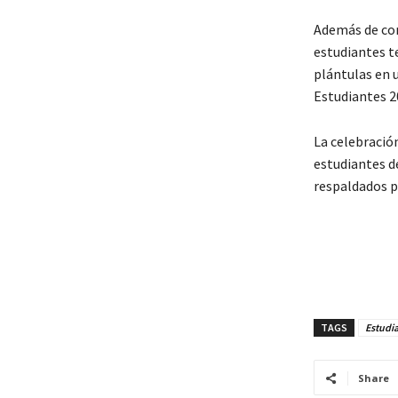
Además de comp
estudiantes te
plántulas en 
Estudiantes 2
La celebración
estudiantes d
respaldados 
TAGS
Estudia
Share