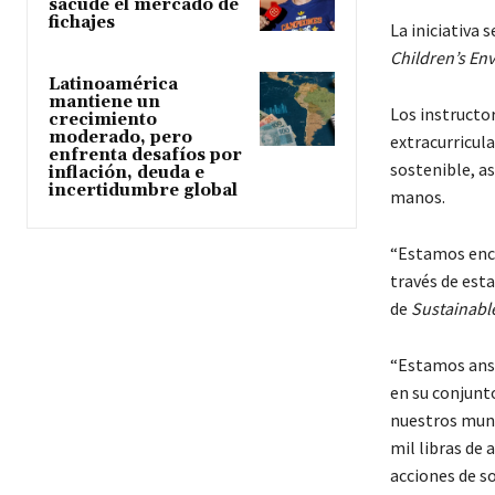
sacude el mercado de
fichajes
La iniciativa 
Children’s En
Latinoamérica
mantiene un
Los instructor
crecimiento
moderado, pero
extracurricula
enfrenta desafíos por
sostenible, a
inflación, deuda e
incertidumbre global
manos.
“Estamos enca
través de esta
de
Sustainabl
“Estamos ansi
en su conjunto
nuestros mun
mil libras de
acciones de so