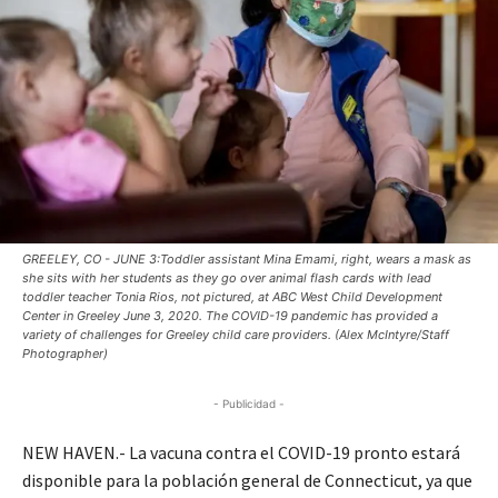
GREELEY, CO - JUNE 3:Toddler assistant Mina Emami, right, wears a mask as
she sits with her students as they go over animal flash cards with lead
toddler teacher Tonia Rios, not pictured, at ABC West Child Development
Center in Greeley June 3, 2020. The COVID-19 pandemic has provided a
variety of challenges for Greeley child care providers. (Alex McIntyre/Staff
Photographer)
- Publicidad -
NEW HAVEN.- La vacuna contra el COVID-19 pronto estará
disponible para la población general de Connecticut, ya que