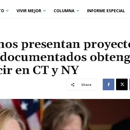
TO
VIVIR MEJOR
COLUMNA
INFORME ESPECIAL
nos presentan proyect
 indocumentados obten
cir en CT y NY
Share