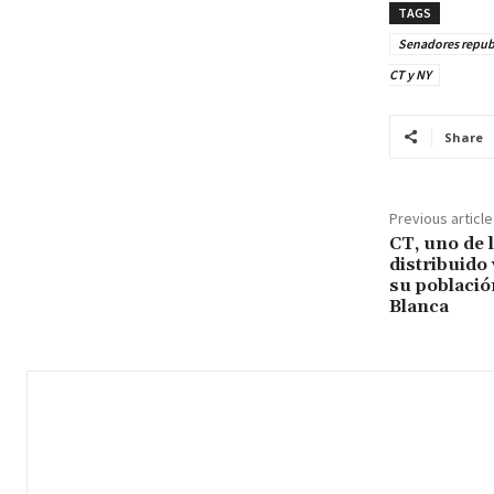
TAGS
Senadores republ
CT y NY
Share
Previous article
CT, uno de 
distribuido
su població
Blanca