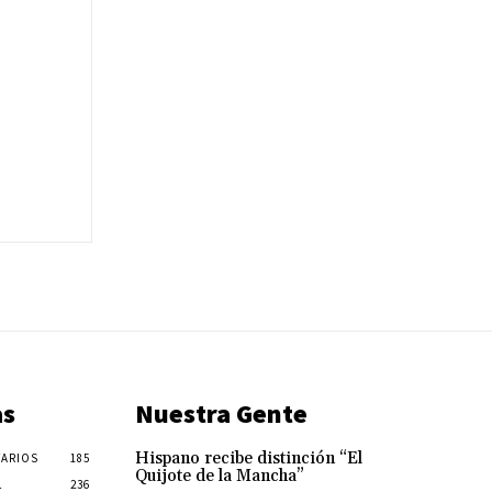
as
Nuestra Gente
Hispano recibe distinción “El
ARIOS
185
Quijote de la Mancha”
L
236