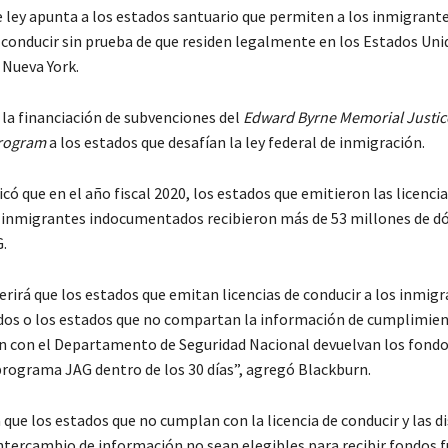
e ley apunta a los estados santuario que permiten a los inmigrant
a conducir sin prueba de que residen legalmente en los Estados Un
 Nueva York.
 la financiación de subvenciones del
Edward Byrne Memorial Justic
rogram
a los estados que desafían la ley federal de inmigración.
có que en el año fiscal 2020, los estados que emitieron las licenci
s inmigrantes indocumentados recibieron más de 53 millones de dó
.
erirá que los estados que emitan licencias de conducir a los inmig
s o los estados que no compartan la información de cumplimient
n con el Departamento de Seguridad Nacional devuelvan los fond
programa JAG dentro de los 30 días”, agregó Blackburn.
que los estados que no cumplan con la licencia de conducir y las d
intercambio de información no sean elegibles para recibir fondos f