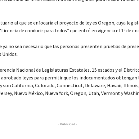
uario al que se enfocaría el proyecto de ley es Oregon, cuya legis
“Licencia de conducir para todos” que entró en vigencia el 1º de en
ue ya no sea necesario que las personas presenten pruebas de prese
s Unidos.
rencia Nacional de Legislaturas Estatales, 15 estados y el Distrit
aprobado leyes para permitir que los indocumentados obtengan l
y son California, Colorado, Connecticut, Delaware, Hawaii, Illinois
ersey, Nuevo México, Nueva York, Oregon, Utah, Vermont y Washi
- Publicidad -