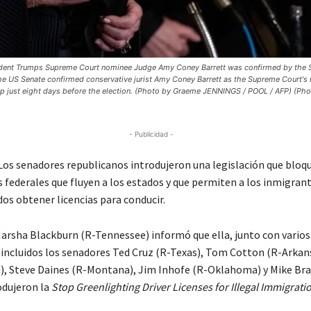
sident Trumps Supreme Court nominee Judge Amy Coney Barrett was confirmed by the 
 The US Senate confirmed conservative jurist Amy Coney Barrett as the Supreme Court's
ump just eight days before the election. (Photo by Graeme JENNINGS / POOL / AFP) (Ph
- Publicidad -
s senadores republicanos introdujeron una legislación que bloqu
s federales que fluyen a los estados y que permiten a los inmigran
s obtener licencias para conducir.
arsha Blackburn (R-Tennessee) informó que ella, junto con vario
 incluidos los senadores Ted Cruz (R-Texas), Tom Cotton (R-Arkans
), Steve Daines (R-Montana), Jim Inhofe (R-Oklahoma) y Mike Bra
odujeron la
Stop Greenlighting Driver Licenses for Illegal Immigrati