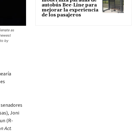
moderniza paradas de
autobús Bee-Line para
mejorar la experiencia
de los pasajeros
Senate as
 newest
oto by
earía
tes
s senadores
as), Joni
un (R-
on Act
.