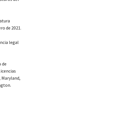
latura
ero de 2021.
ncia legal
o de
icencias
, Maryland,
ngton.