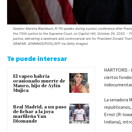
Senator Marsha Blackburn, R-TN speaks during a press conference after Pre
the 115th justice to the Supreme Court, on Capitol Hill, October 26, 2020. -
justice, delivering a landmark and controversial win for President Donald Tr
GRAEME JENNINGS/POOL/AFP via Getty Images)
Te puede interesar
HARTFORD.- Lo
El vapeo habría
ciertos fondo
ocasionado muerte de
indocumentado
Mauro, hijo de Aylín
Mujica
La senadora M
republicanos,
Real Madrid, a un paso
de fichar a la joya
Ernst (R-Iowa
marfileña Yan
Diomande
Indiana), intr