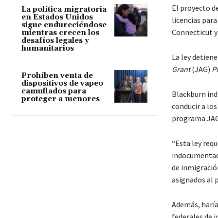
El proyecto d
La política migratoria
en Estados Unidos
licencias par
sigue endureciéndose
Connecticut y
mientras crecen los
desafíos legales y
humanitarios
La ley detiene
Grant
(JAG)
P
Prohíben venta de
dispositivos de vapeo
camuflados para
Blackburn indi
proteger a menores
conducir a lo
programa JAG
“Esta ley requ
indocumentado
de inmigració
asignados al 
Además, haría 
federales de 