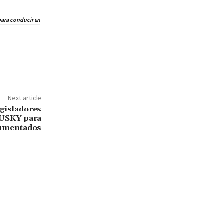
para conducir en
Next article
egisladores
HUSKY para
umentados