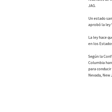
JAG.
Un estado sant
aprobó la ley 
La ley hace q
en los Estado
Según la Confe
Columbia han 
para conducir 
Nevada, New J