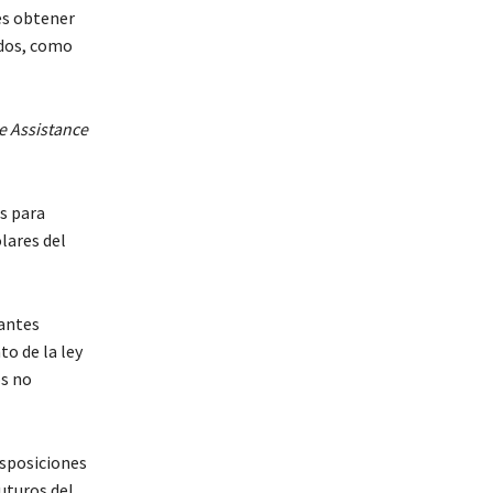
es obtener
idos, como
e Assistance
as para
lares del
rantes
o de la ley
os no
isposiciones
uturos del