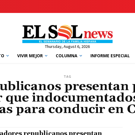
Thursday, August 6, 2026
TO
VIVIR MEJOR
COLUMNA
INFORME ESPECIAL
TAG
ublicanos presentan p
ar que indocumentado
ias para conducir en 
adores republicanos presentan