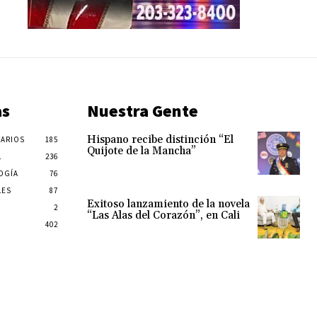
as
Nuestra Gente
Hispano recibe distinción “El
ARIOS
185
Quijote de la Mancha”
L
236
OGÍA
76
LES
87
Exitoso lanzamiento de la novela
2
“Las Alas del Corazón”, en Cali
402