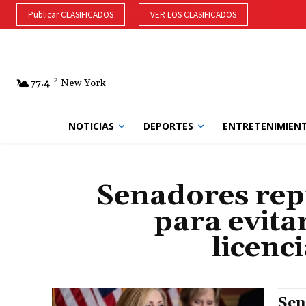
Publicar CLASIFICADOS
VER LOS CLASIFICADOS
77.4
F
New York
NOTICIAS
DEPORTES
ENTRETENIMIEN
Senadores rep
para evit
licenc
Sen