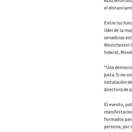
Asistieron un
el distanciami
Entre los fun
líder de la m
senadoras esta
Westchester G
federal, Mond
“Una democrac
justa. Si no 
instalación d
directora de p
El evento, pa
manifestacio
formados para
persona, por 