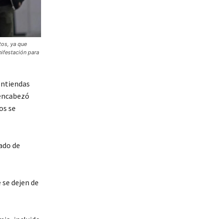
tos, ya que
ifestación para
ontiendas
encabezó
os se
ado de
 se dejen de