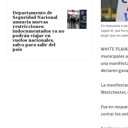
Departamento de
Seguridad Nacional
anuncia nuevas
En respuesta a las
restricciones:
según él, que ha 
indocumentados ya no
podrán viajar en
exigir que se cue
vuelos nacionales,
salvo para salir del
WHITE PLAINS.
país
municipales a
una manifesta
declaren gana
La manifestaci
Westchester, e
Fue en respue
contar los vot