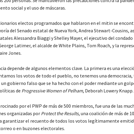
as 200 personas. Se mantuvieron las precauciones contra la pandem
ento social y el uso de máscaras.
cionarios electos programados que hablaron en el mitin se encont
ayoría del Senado estatal de Nueva York, Andrea Stewart-Cousins, a
tales Alessandra Biaggi y Shelley Mayer, el ejecutivo del condado
eorge Latimer, el alcalde de White Plains, Tom Roach, y la repre
aire Jones.
ia depende de algunos elementos clave. La primera es una elecció
contamos los votos de todo el pueblo, no tenemos una democracia,
e un gobierno falso que se ha hecho con el poder mediante un golpe
olíticas de
Progressive Women of Pelham
, Deborah Lowery Knapp.
trocinado por el PWP de más de 500 miembros, fue una de las muc
nes organizadas por
Protect the Results
, una coalición de más de 1
 garantizar el recuento de todos los votos legítimamente emitido
correo o en buzones electorales.