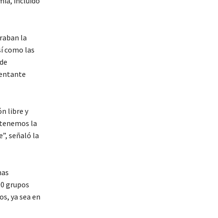
ia, incluido
raban la
sí como las
 de
sentante
n libre y
 tenemos la
”, señaló la
has
00 grupos
s, ya sea en