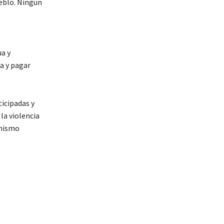
ueblo. Ningún
ua y
a y pagar
ticipadas y
la violencia
anismo