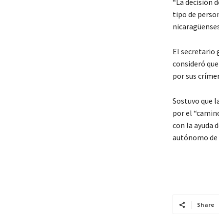
“La decisión d
tipo de person
nicaragüenses
El secretario 
consideró que 
por sus críme
Sostuvo que la
por el “camino
con la ayuda 
autónomo de 
Share