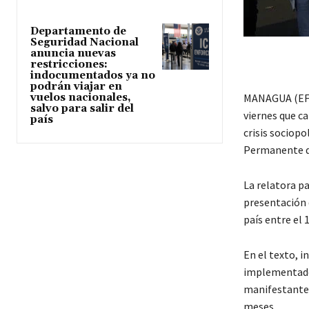
Departamento de
Seguridad Nacional
anuncia nuevas
restricciones:
indocumentados ya no
podrán viajar en
vuelos nacionales,
MANAGUA (EFE
salvo para salir del
viernes que ca
país
crisis sociopo
Permanente de
La relatora pa
presentación d
país entre el 
En el texto, 
implementado 
manifestantes
meses.