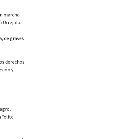
en marcha
ó Urrejola.
a, de graves
los derechos
esión y
agro,
 “elite