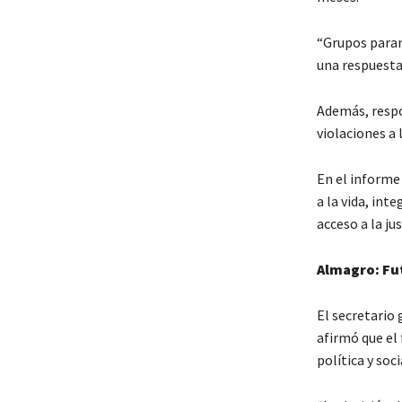
“Grupos param
una respuesta 
Además, respo
violaciones a
En el informe
a la vida, int
acceso a la jus
Almagro: Fut
El secretario
afirmó que el 
política y soci