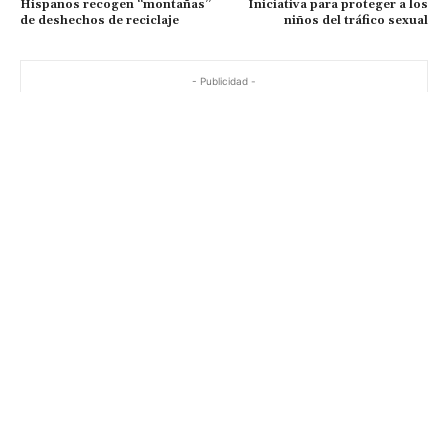
Hispanos recogen “montañas”
Iniciativa para proteger a los
de deshechos de reciclaje
niños del tráfico sexual
- Publicidad -