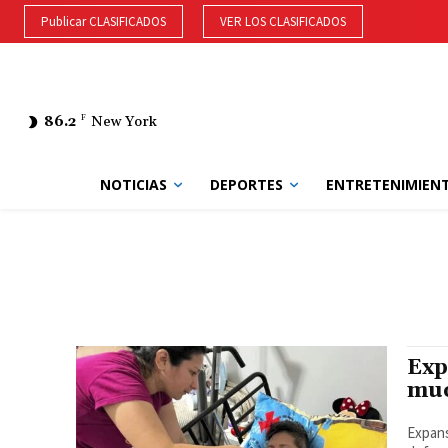
Publicar CLASIFICADOS
VER LOS CLASIFICADOS
86.2
F
New York
NOTICIAS
DEPORTES
ENTRETENIMIEN
Exp
muc
Expans