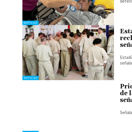
defen
NOTICIAS
Est
rec
señ
Estadí
señal
NOTICIAS
Pri
de 
señ
Señal