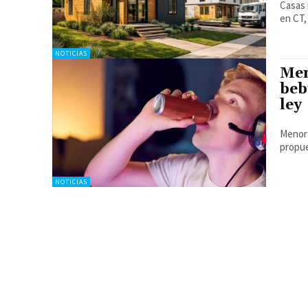
Casas 
en CT,
NOTICIAS
Men
beb
ley
Menore
propue
NOTICIAS