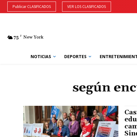
Publicar CLASIFICADOS
VER LOS CLASIFICADOS
75
F
New York
NOTICIAS
DEPORTES
ENTRETENIMIEN
según enc
Cas
edu
cam
Sin