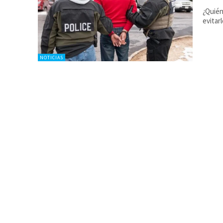
¿Quié
evitar
NOTICIAS