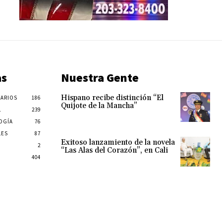
as
Nuestra Gente
Hispano recibe distinción “El
ARIOS
186
Quijote de la Mancha”
L
239
OGÍA
76
LES
87
Exitoso lanzamiento de la novela
2
“Las Alas del Corazón”, en Cali
404