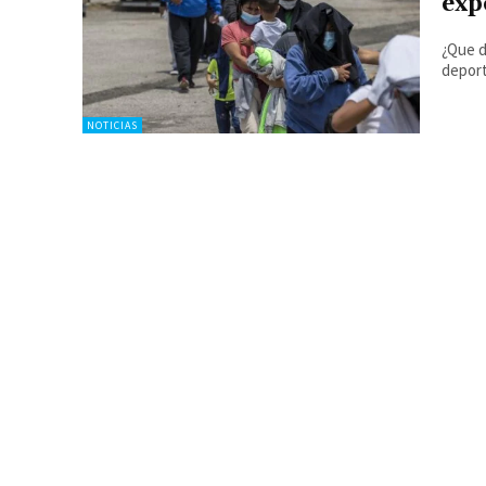
exp
¿Que d
depor
NOTICIAS