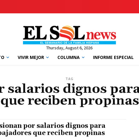
Thursday, August 6, 2026
TO
VIVIR MEJOR
COLUMNA
INFORME ESPECIAL
TAG
 salarios dignos par
que reciben propinas
sionan por salarios dignos para
bajadores que reciben propinas