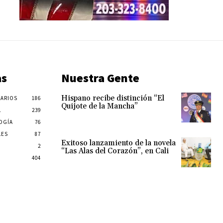
as
Nuestra Gente
Hispano recibe distinción “El
ARIOS
186
Quijote de la Mancha”
L
239
OGÍA
76
LES
87
Exitoso lanzamiento de la novela
2
“Las Alas del Corazón”, en Cali
404