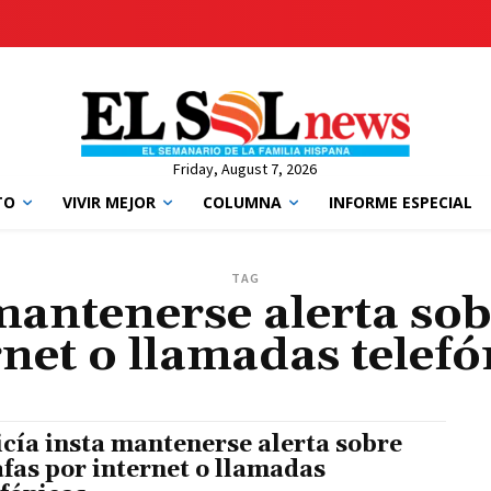
Friday, August 7, 2026
TO
VIVIR MEJOR
COLUMNA
INFORME ESPECIAL
TAG
 mantenerse alerta sob
rnet o llamadas telefó
icía insta mantenerse alerta sobre
afas por internet o llamadas