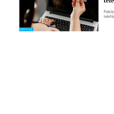
tel
Policí
telefó
NOTICIAS