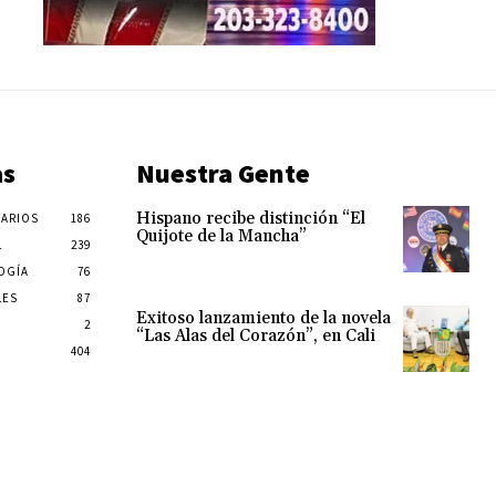
as
Nuestra Gente
Hispano recibe distinción “El
ARIOS
186
Quijote de la Mancha”
L
239
OGÍA
76
LES
87
Exitoso lanzamiento de la novela
2
“Las Alas del Corazón”, en Cali
404