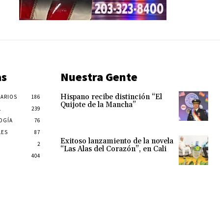
as
Nuestra Gente
Hispano recibe distinción “El
ARIOS
186
Quijote de la Mancha”
L
239
OGÍA
76
LES
87
Exitoso lanzamiento de la novela
2
“Las Alas del Corazón”, en Cali
404