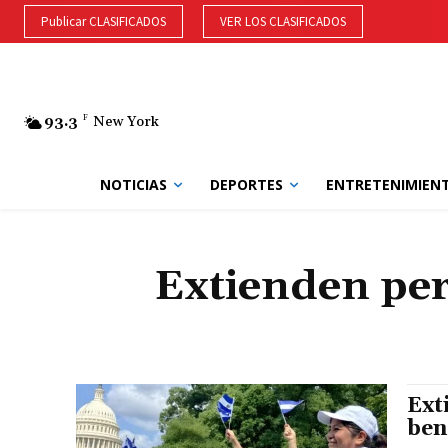
Publicar CLASIFICADOS
VER LOS CLASIFICADOS
93.3
F
New York
NOTICIAS
DEPORTES
ENTRETENIMIEN
Extienden per
Ext
ben