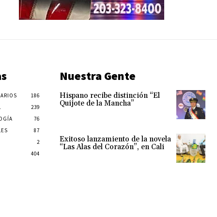
as
Nuestra Gente
Hispano recibe distinción “El
ARIOS
186
Quijote de la Mancha”
L
239
OGÍA
76
LES
87
Exitoso lanzamiento de la novela
2
“Las Alas del Corazón”, en Cali
404