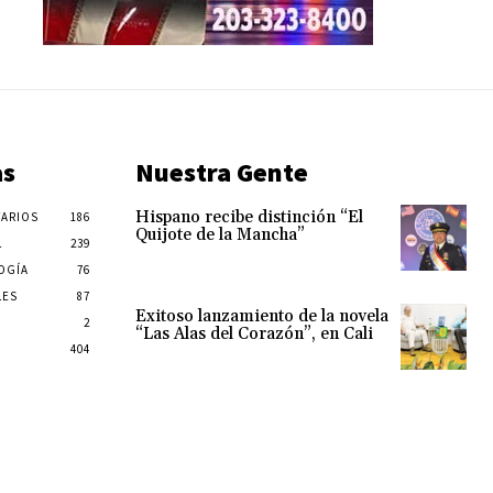
as
Nuestra Gente
Hispano recibe distinción “El
ARIOS
186
Quijote de la Mancha”
L
239
OGÍA
76
LES
87
Exitoso lanzamiento de la novela
2
“Las Alas del Corazón”, en Cali
404