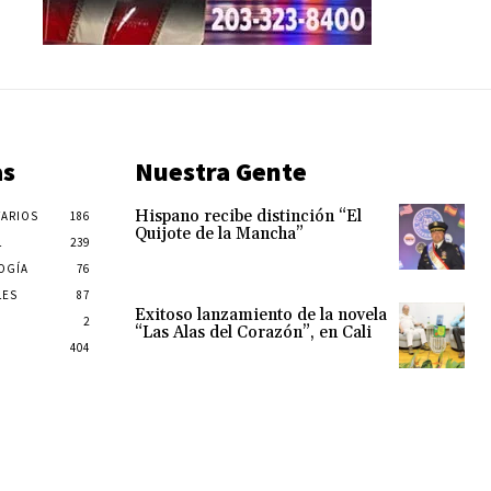
as
Nuestra Gente
Hispano recibe distinción “El
ARIOS
186
Quijote de la Mancha”
L
239
OGÍA
76
LES
87
Exitoso lanzamiento de la novela
2
“Las Alas del Corazón”, en Cali
404