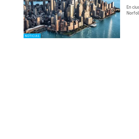
En ciu
Norfol
NOTICIAS