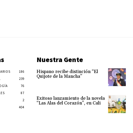
as
Nuestra Gente
Hispano recibe distinción “El
ARIOS
186
Quijote de la Mancha”
L
239
OGÍA
76
LES
87
Exitoso lanzamiento de la novela
2
“Las Alas del Corazón”, en Cali
404