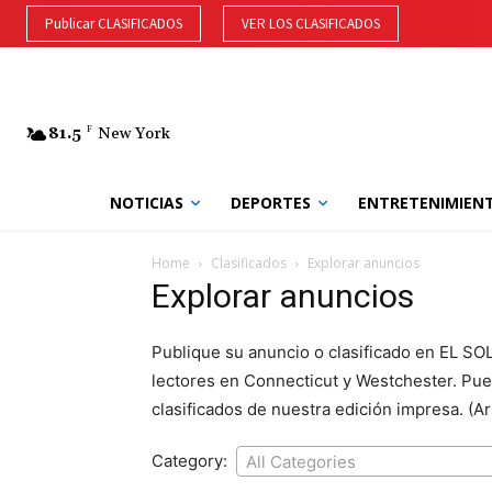
Publicar CLASIFICADOS
VER LOS CLASIFICADOS
81.5
F
New York
NOTICIAS
DEPORTES
ENTRETENIMIEN
Home
Clasificados
Explorar anuncios
Explorar anuncios
Publique su anuncio o clasificado en EL SO
lectores en Connecticut y Westchester. Pue
clasificados de nuestra edición impresa. (Arr
Category:
All Categories